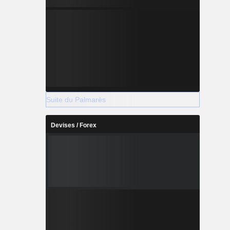
Suite du Palmarès
Devises / Forex