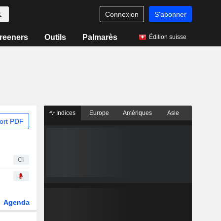
Connexion
S'abonner
reeners
Outils
Palmarès
Édition suisse
Indices
Europe
Amériques
Asie
ort PDF
CI
Agenda
Secteur
Dérivés
Fonds et ETFs