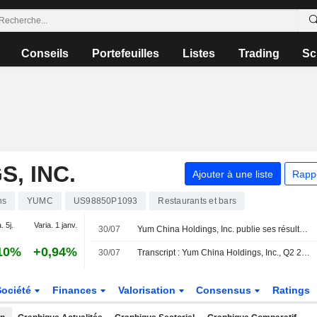
Conseils
Portefeuilles
Listes
Trading
Sc
, INC.
Ajouter à une liste
Rapp
ns
YUMC
US98850P1093
Restaurants et bars
. 5j.
Varia. 1 janv.
30/07
Yum China Holdings, Inc. publie ses résultats pour le deuxième trimestre et le premier semestre clos le 30 juin 2026
10%
+0,94%
30/07
Transcript : Yum China Holdings, Inc., Q2 2026 Earnings Call, Jul 30, 2026
Société
Finances
Valorisation
Consensus
Ratings