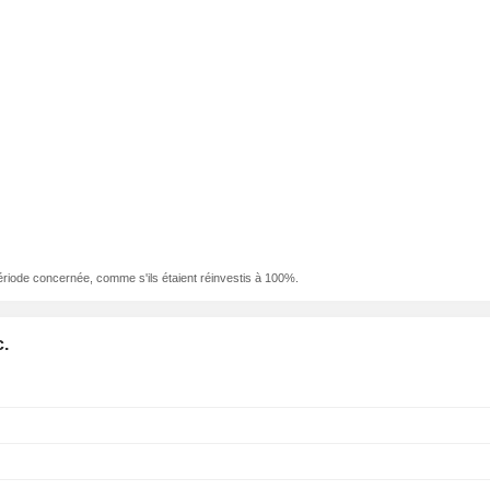
ériode concernée, comme s'ils étaient réinvestis à 100%.
c.