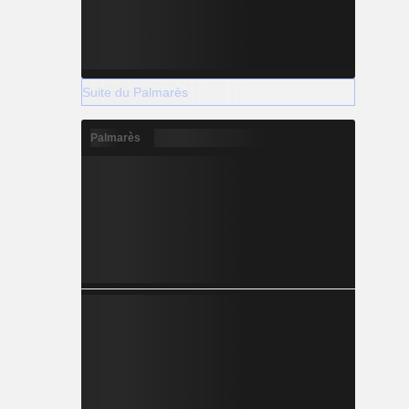
Suite du Palmarès
Palmarès