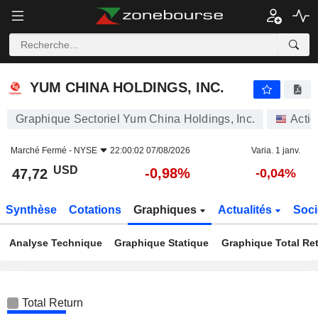
YUM CHINA HOLDINGS, INC.
47,72
$
-0,98%
YUM CHINA HOLDINGS, INC.
Graphique Sectoriel Yum China Holdings, Inc.
Acti
Marché Fermé -
NYSE
22:00:02 07/08/2026
Varia. 1 janv.
USD
-0,98%
47,72
-0,04%
Synthèse
Cotations
Graphiques
Actualités
Soci
Analyse Technique
Graphique Statique
Graphique Total Re
Total Return