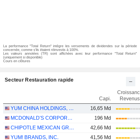
La performance "Total Return" intègre les versements de dividendes sur la période
concernée, comme s'ils étaient réinvestis à 100%.
Les valeurs annotées (TR) sont affichées avec leur performance "Total Return"
(uniquement si disponible)
Cours en clôtures
Secteur Restauration rapide
Croissanc
Capi.
Revenus
YUM CHINA HOLDINGS, INC.
16,65 Md
MCDONALD'S CORPORATION
196 Md
CHIPOTLE MEXICAN GRILL, INC.
42,66 Md
YUM! BRANDS, INC.
41,56 Md