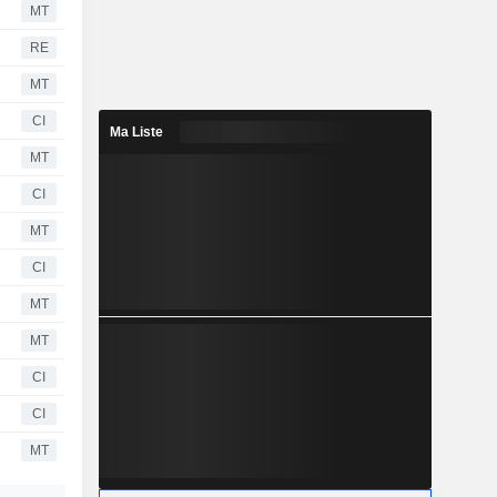
MT
RE
MT
CI
Ma Liste
MT
CI
MT
CI
MT
MT
CI
CI
MT