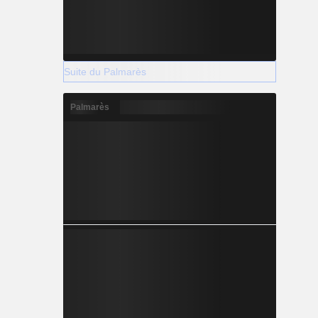
Suite du Palmarès
Palmarès