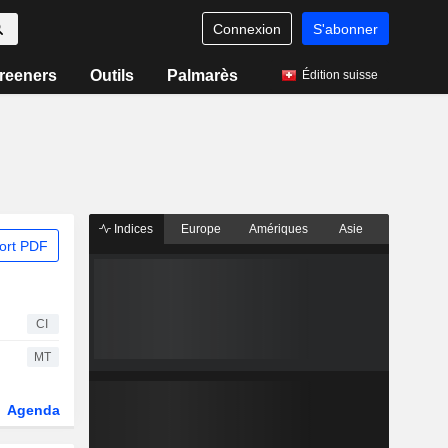
Connexion
S'abonner
reeners
Outils
Palmarès
Édition suisse
Indices
Europe
Amériques
Asie
ort PDF
CI
MT
Agenda
Secteur
Dérivés
Fonds et ETFs