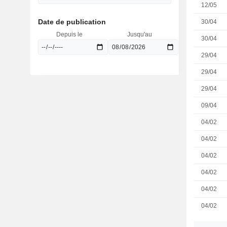
12/05
Date de publication
30/04
Depuis le
Jusqu'au
30/04
29/04
29/04
29/04
09/04
04/02
04/02
04/02
04/02
04/02
04/02