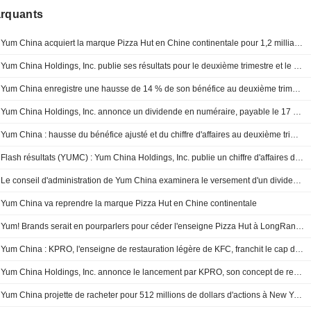
arquants
Yum China acquiert la marque Pizza Hut en Chine continentale pour 1,2 milliard de dollars
Yum China Holdings, Inc. publie ses résultats pour le deuxième trimestre et le premier semestre clos le 30 juin 2026
Yum China enregistre une hausse de 14 % de son bénéfice au deuxième trimestre
Yum China Holdings, Inc. annonce un dividende en numéraire, payable le 17 septembre 2026
Yum China : hausse du bénéfice ajusté et du chiffre d'affaires au deuxième trimestre
Flash résultats (YUMC) : Yum China Holdings, Inc. publie un chiffre d'affaires de 3,14 milliards de dollars au deuxième trimestre, contre 3,05 milliards de dollars attendus par le consensus FactSet
Le conseil d'administration de Yum China examinera le versement d'un dividende trimestriel vers le 30 juillet
Yum China va reprendre la marque Pizza Hut en Chine continentale
Yum! Brands serait en pourparlers pour céder l'enseigne Pizza Hut à LongRange Capital
Yum China : KPRO, l'enseigne de restauration légère de KFC, franchit le cap des 300 points de vente
Yum China Holdings, Inc. annonce le lancement par KPRO, son concept de restauration légère KFC, de deux nouvelles gammes de produits riches en protéines : les sandwichs Energy PRO et des smoothies au yaourt protéinés
Yum China projette de racheter pour 512 millions de dollars d'actions à New York et Hong Kong