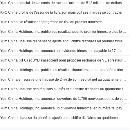
Yum China conclut des accords de rachat d'actions de 512 millions de dollars pour le second semestre
KFC Chine profite de l'essor de la livraison mais voit ses marges se contracter
Yum China : le résultat net progresse de 6% au premier trimestre
Yum China Holdings, Inc. publie ses résultats pour le premier trimestre clos le 31 mars 2026
Yum China : hausse du bénéfice ajusté et du chiffre d'affaires au premier trimestre
Yum China Holdings, Inc. annonce un dividende trimestriel, payable le 17 juin 2026
Yum China (KFC) et BYD s'associent pour proposer recharge de VE et restauration en 9 minutes
Yum China Holdings, Inc. publie ses résultats financiers pour le quatrième trimestre et l'année complète clos le 31 décembre 2025
Yum China enregistre une hausse de 24% de son résultat net au quatrième trimestre
Yum China : hausse des résultats ajustés et du chiffre d'affaires au quatrième trimestre
Yum China Holdings, Inc. annonce l'ouverture de 1,706 nouveaux points de vente nets et vise plus de 20,000 magasins d'ici 2026
Yum China Holdings, Inc. annonce un dividende trimestriel en numéraire, payable le 25 mars 2026
Yum China : hausse du bénéfice ajusté et du chiffre d'affaires au quatrième trimestre