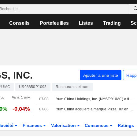
Conseils
Portefeuilles
Listes
Trading
Sc
, INC.
Ajouter à une liste
Rapp
YUMC
US98850P1093
Restaurants et bars
 5j.
Varia. 1 janv.
07/08
Yum China Holdings, Inc. (NYSE:YUMC) a finalisé l'acquisition de Shanghai Pizza Hut Co., Ltd. auprès de Yum! Brands, Inc. (NYSE:YUM).
69%
-0,04%
07/08
Yum China acquiert la marque Pizza Hut en Chine continentale pour 1,2 milliard de dollars
Société
Finances
Valorisation
Consensus
Ratings