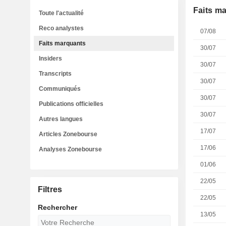
Faits m
Toute l'actualité
Reco analystes
07/08
Faits marquants
30/07
Insiders
30/07
Transcripts
30/07
Communiqués
30/07
Publications officielles
30/07
Autres langues
17/07
Articles Zonebourse
17/06
Analyses Zonebourse
01/06
22/05
Filtres
22/05
Rechercher
13/05