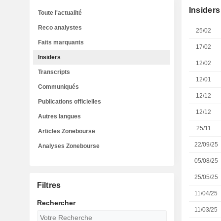
Insiders
Toute l'actualité
Reco analystes
25/02
Faits marquants
17/02
Insiders
12/02
Transcripts
12/01
Communiqués
12/12
Publications officielles
12/12
Autres langues
25/11
Articles Zonebourse
22/09/25
Analyses Zonebourse
05/08/25
25/05/25
Filtres
11/04/25
Rechercher
11/03/25