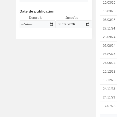
10/03/25
Date de publication
10/03/25
Depuis le
Jusqu'au
06/03/25
27/11/24
23/09/24
05/08/24
24/05/24
24/05/24
15/12/23
15/12/23
24/11/23
24/11/23
17/07/23