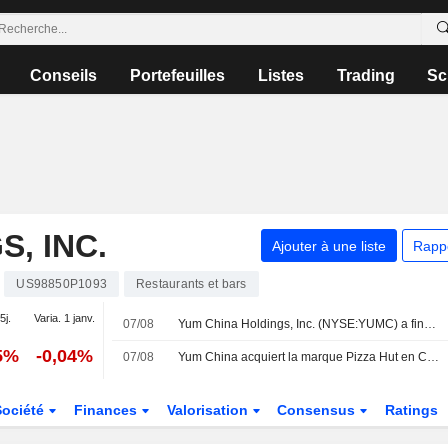
Conseils
Portefeuilles
Listes
Trading
Sc
, INC.
Ajouter à une liste
Rapp
US98850P1093
Restaurants et bars
5j.
Varia. 1 janv.
07/08
Yum China Holdings, Inc. (NYSE:YUMC) a finalisé l'acquisition de Shanghai Pizza Hut Co., Ltd. auprès de Yum! Brands, Inc. (NYSE:YUM).
5%
-0,04%
07/08
Yum China acquiert la marque Pizza Hut en Chine continentale pour 1,2 milliard de dollars
Société
Finances
Valorisation
Consensus
Ratings