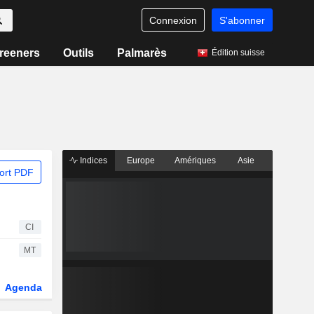
Connexion
S'abonner
reeners
Outils
Palmarès
Édition suisse
Indices
Europe
Amériques
Asie
ort PDF
CI
MT
Agenda
Secteur
Dérivés
Fonds et ETFs