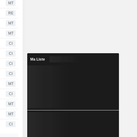
MT
RE
MT
MT
CI
CI
Ma Liste
CI
CI
MT
CI
MT
MT
CI