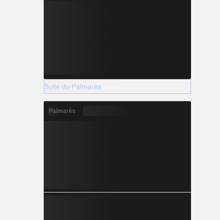
Suite du Palmarès
Palmarès