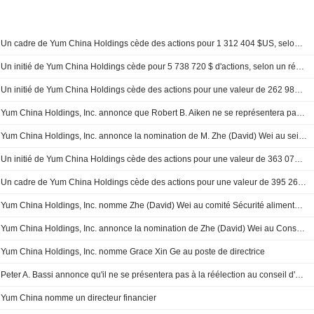
Un cadre de Yum China Holdings cède des actions pour 1 312 404 $US, selon un récent dépôt à la SEC
Un initié de Yum China Holdings cède pour 5 738 720 $ d'actions, selon un récent dépôt à la SEC
Un initié de Yum China Holdings cède des actions pour une valeur de 262 987 $, selon un récent dépôt à la SEC
Yum China Holdings, Inc. annonce que Robert B. Aiken ne se représentera pas au poste d'administrateur lors de l'Assemblée générale 2026
Yum China Holdings, Inc. annonce la nomination de M. Zhe (David) Wei au sein du Comité de nomination et de gouvernance à compter du 12 décembre 2025
Un initié de Yum China Holdings cède des actions pour une valeur de 363 075$, selon un récent dépôt à la SEC
Un cadre de Yum China Holdings cède des actions pour une valeur de 395 268 $, selon un récent dépôt auprès de la SEC
Yum China Holdings, Inc. nomme Zhe (David) Wei au comité Sécurité alimentaire et Développement durable du Conseil d'administration, à compter du 5 août 2025
Yum China Holdings, Inc. annonce la nomination de Zhe (David) Wei au Conseil d'administration, à compter du 6 août 2025
Yum China Holdings, Inc. nomme Grace Xin Ge au poste de directrice
Peter A. Bassi annonce qu'il ne se présentera pas à la réélection au conseil d'administration de Yum China Holdings, Inc.
Yum China nomme un directeur financier