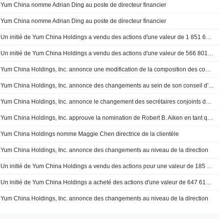
Yum China nomme Adrian Ding au poste de directeur financier
Yum China nomme Adrian Ding au poste de directeur financier
Un initié de Yum China Holdings a vendu des actions d'une valeur de 1 851 667 dollars, selon un récent document déposé auprès de la SEC.
Un initié de Yum China Holdings a vendu des actions d'une valeur de 566 801 $, selon un récent dépôt auprès de la SEC.
Yum China Holdings, Inc. annonce une modification de la composition des comités du conseil d'administration
Yum China Holdings, Inc. annonce des changements au sein de son conseil d'administration
Yum China Holdings, Inc. annonce le changement des secrétaires conjoints de la société
Yum China Holdings, Inc. approuve la nomination de Robert B. Aiken en tant qu'administrateur
Yum China Holdings nomme Maggie Chen directrice de la clientèle
Yum China Holdings, Inc. annonce des changements au niveau de la direction
Un initié de Yum China Holdings a vendu des actions pour une valeur de 185 961 $, selon un récent dépôt auprès de la SEC
Un initié de Yum China Holdings a acheté des actions d'une valeur de 647 615 $, selon un récent dépôt auprès de la SEC
Yum China Holdings, Inc. annonce des changements au niveau de la direction