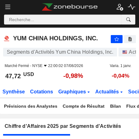
YUM CHINA HOLDINGS, INC.
47,72
$
-0,98%
YUM CHINA HOLDINGS, INC.
Segments d'Activités Yum China Holdings, Inc.
Acti
Marché Fermé -
NYSE
22:00:02 07/08/2026
Varia. 1 janv.
USD
-0,98%
47,72
-0,04%
Synthèse
Cotations
Graphiques
Actualités
Soci
Prévisions des Analystes
Compte de Résultat
Bilan
Flux d
Chiffre d'Affaires 2025 par Segments d'Activités