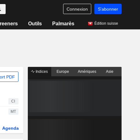
Connexion
S'abonner
reeners
Outils
Palmarès
Édition suisse
Indices
Europe
Amériques
Asie
ort PDF
CI
MT
Agenda
Secteur
Dérivés
Fonds et ETFs