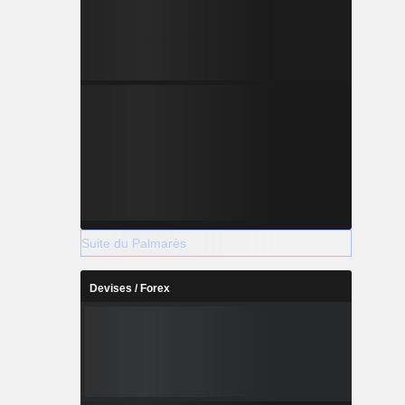
Suite du Palmarès
Devises / Forex