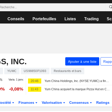
Conseils
Portefeuilles
Listes
Trading
Sc
, INC.
Ajouter à une liste
Rapp
s
YUMC
US98850P1093
Restaurants et bars
5j.
Varia. 1 janv.
20:46
Yum China Holdings, Inc. (NYSE:YUMC) a finalisé l'acquisition de Shanghai Pizza Hut Co., Ltd. auprès de Yum! Brands, Inc. (NYSE:YUM).
0%
-0,08%
11:43
Yum China acquiert la marque Pizza Hut en Chine continentale pour 1,2 milliard de dollars
Société
Finances
Valorisation
Consensus
Ratings