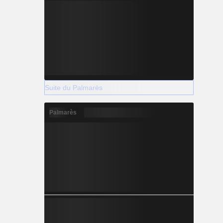
Suite du Palmarès
Palmarès