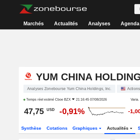
Marchés
Actualités
Analyses
Agenda
YUM CHINA HOLDINGS
Analyses Zonebourse Yum China Holdings, Inc.
Action
Temps réel estimé
Cboe BZX
21:16:45 07/08/2026
Varia. 
47,75
-0,91%
USD
-1,0
Synthèse
Cotations
Graphiques
Actualités