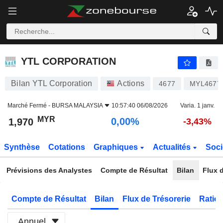
YTL CORPORATION
1,970
RM
0,00%
YTL CORPORATION
Bilan YTL Corporation
Actions
4677
MYL4677
Marché Fermé -
BURSA MALAYSIA
10:57:40 06/08/2026
Varia. 1 janv.
MYR
0,00%
1,970
-3,43%
Synthèse
Cotations
Graphiques
Actualités
Soci
Prévisions des Analystes
Compte de Résultat
Bilan
Flux d
Compte de Résultat
Bilan
Flux de Trésorerie
Ratios
Annuel