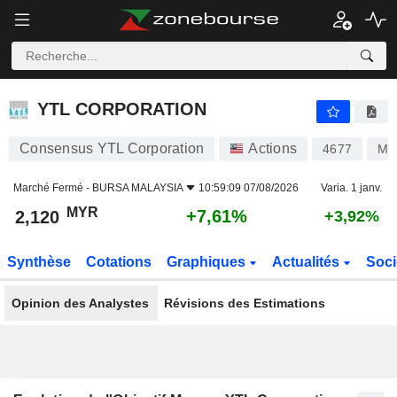
YTL CORPORATION
2,120
RM
+7,61%
YTL CORPORATION
Consensus YTL Corporation
Actions
4677
MY
Marché Fermé -
BURSA MALAYSIA
10:59:09 07/08/2026
Varia. 1 janv.
MYR
+7,61%
2,120
+3,92%
Synthèse
Cotations
Graphiques
Actualités
Soci
Opinion des Analystes
Révisions des Estimations