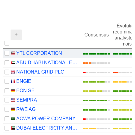
Évolutio
recomman
Consensus
analystes
mois
YTL CORPORATION
ABU DHABI NATIONAL ENERGY COMPANY
-
NATIONAL GRID PLC
ENGIE
EON SE
SEMPRA
RWE AG
ACWA POWER COMPANY
DUBAI ELECTRICITY AND WATER AUTHORITY