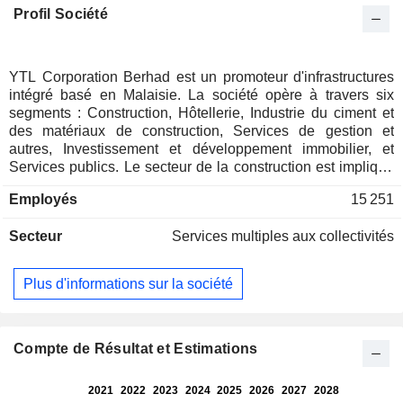
Profil Société
YTL Corporation Berhad est un promoteur d'infrastructures
intégré basé en Malaisie. La société opère à travers six
segments : Construction, Hôtellerie, Industrie du ciment et
des matériaux de construction, Services de gestion et
autres, Investissement et développement immobilier, et
Services publics. Le secteur de la construction est impliqué
dans la construction d'infrastructures, notamment de lignes
Employés
15 251
ferroviaires, d'autoroutes et de centrales électriques, ainsi
que de propriétés commerciales et résidentielles. Le secteur
Secteur
Services multiples aux collectivités
de l'hôtellerie propose des services de location de chambres
aux locataires de l'hôtel et de location d'espaces pour des
réceptions et des banquets. Il est engagé dans la vente de
Plus d'informations sur la société
biens et de services tels que la nourriture et les boissons,
les télécommunications, la blanchisserie, l'Internet et
d'autres services. Ses activités de développement
immobilier résidentiel sont entreprises par l'intermédiaire de
Compte de Résultat et Estimations
sa filiale, YTL Land & Development Berhad. Le secteur des
services publics comprend la production d'électricité, l'eau et
l'assainissement et les télécommunications.