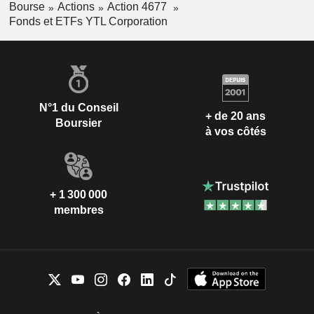
Bourse
Actions
Action 4677
Fonds et ETFs YTL Corporation
N°1 du Conseil
+ de 20 ans
Boursier
à vos côtés
+ 1 300 000
membres