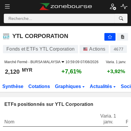
YTL CORPORATION
2,120
RM
+7,61%
YTL CORPORATION
Fonds et ETFs YTL Corporation
Actions
4677
Marché Fermé -
BURSA MALAYSIA
10:59:09 07/08/2026
Varia. 1 janv.
MYR
+7,61%
2,120
+3,92%
Synthèse
Cotations
Graphiques
Actualités
Soci
ETFs positionnés sur YTL Corporation
Varia. 1
Nom
janv.
Po