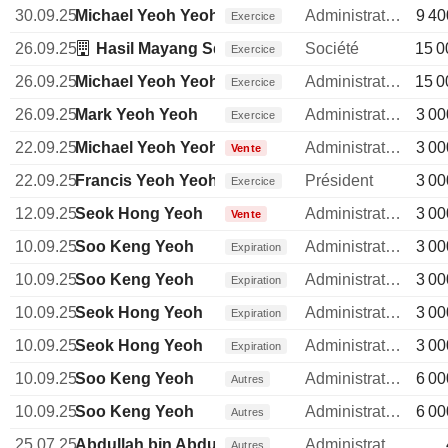
30.09.25
Michael Yeoh Yeoh
Administrateur
9 40
Exercice
26.09.25
Hasil Mayang Sdn. Bhd.
Société
15 0
Exercice
26.09.25
Michael Yeoh Yeoh
Administrateur
15 0
Exercice
26.09.25
Mark Yeoh Yeoh
Administrateur
3 00
Exercice
22.09.25
Michael Yeoh Yeoh
Administrateur
3 00
Vente
22.09.25
Francis Yeoh Yeoh
Président
3 00
Exercice
12.09.25
Seok Hong Yeoh
Administrateur
3 00
Vente
10.09.25
Soo Keng Yeoh
Administrateur
3 00
Expiration
10.09.25
Soo Keng Yeoh
Administrateur
3 00
Expiration
10.09.25
Seok Hong Yeoh
Administrateur
3 00
Expiration
10.09.25
Seok Hong Yeoh
Administrateur
3 00
Expiration
10.09.25
Soo Keng Yeoh
Administrateur
6 00
Autres
10.09.25
Soo Keng Yeoh
Administrateur
6 00
Autres
25.07.25
Abdullah bin Abdul Kadir
Administrateur
Autres