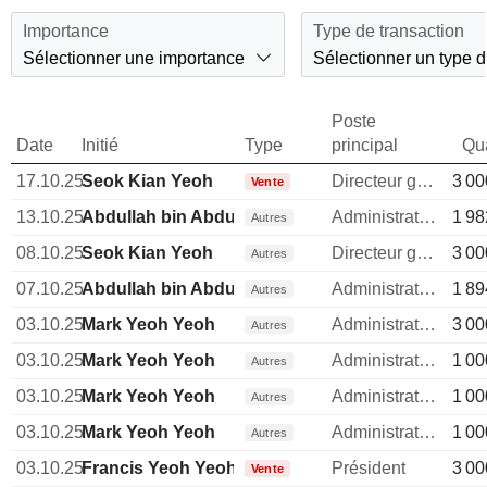
Importance
Type de transaction
Sélectionner une importance
Sélectionner un type d
Poste
Date
Initié
Type
principal
Qua
17.10.25
Seok Kian Yeoh
Directeur general
3 00
Vente
13.10.25
Abdullah bin Abdul Kadir
Administrateur
1 98
Autres
08.10.25
Seok Kian Yeoh
Directeur general
3 00
Autres
07.10.25
Abdullah bin Abdul Kadir
Administrateur
1 89
Autres
03.10.25
Mark Yeoh Yeoh
Administrateur
3 00
Autres
03.10.25
Mark Yeoh Yeoh
Administrateur
1 00
Autres
03.10.25
Mark Yeoh Yeoh
Administrateur
1 00
Autres
03.10.25
Mark Yeoh Yeoh
Administrateur
1 00
Autres
03.10.25
Francis Yeoh Yeoh
Président
3 00
Vente