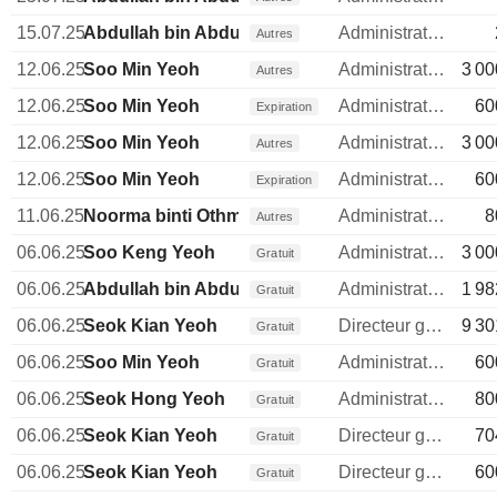
15.07.25
Abdullah bin Abdul Kadir
Administrateur
Autres
12.06.25
Soo Min Yeoh
Administrateur
3 00
Autres
12.06.25
Soo Min Yeoh
Administrateur
60
Expiration
12.06.25
Soo Min Yeoh
Administrateur
3 00
Autres
12.06.25
Soo Min Yeoh
Administrateur
60
Expiration
11.06.25
Noorma binti Othman
Administrateur
8
Autres
06.06.25
Soo Keng Yeoh
Administrateur
3 00
Gratuit
06.06.25
Abdullah bin Abdul Kadir
Administrateur
1 98
Gratuit
06.06.25
Seok Kian Yeoh
Directeur general
9 30
Gratuit
06.06.25
Soo Min Yeoh
Administrateur
60
Gratuit
06.06.25
Seok Hong Yeoh
Administrateur
80
Gratuit
06.06.25
Seok Kian Yeoh
Directeur general
70
Gratuit
06.06.25
Seok Kian Yeoh
Directeur general
60
Gratuit