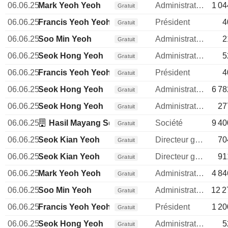
06.06.25
Mark Yeoh Yeoh
Administrateur
1 04
Gratuit
06.06.25
Francis Yeoh Yeoh
Président
4
Gratuit
06.06.25
Soo Min Yeoh
Administrateur
2
Gratuit
06.06.25
Seok Hong Yeoh
Administrateur
5
Gratuit
06.06.25
Francis Yeoh Yeoh
Président
4
Gratuit
06.06.25
Seok Hong Yeoh
Administrateur
6 78
Gratuit
06.06.25
Seok Hong Yeoh
Administrateur
27
Gratuit
06.06.25
Hasil Mayang Sdn. Bhd.
Société
9 40
Gratuit
06.06.25
Seok Kian Yeoh
Directeur general
70
Gratuit
06.06.25
Seok Kian Yeoh
Directeur general
91
Gratuit
06.06.25
Mark Yeoh Yeoh
Administrateur
4 84
Gratuit
06.06.25
Soo Min Yeoh
Administrateur
12 2
Gratuit
06.06.25
Francis Yeoh Yeoh
Président
1 20
Gratuit
06.06.25
Seok Hong Yeoh
Administrateur
5
Gratuit