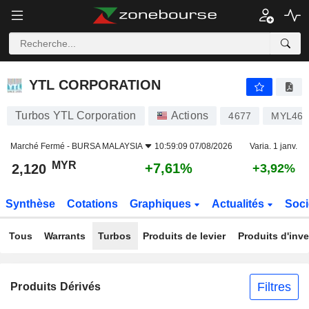
YTL CORPORATION
2,120
RM
+7,61%
YTL CORPORATION
Turbos YTL Corporation
Actions
4677
MYL46
Marché Fermé -
BURSA MALAYSIA
10:59:09 07/08/2026
Varia. 1 janv.
MYR
+7,61%
2,120
+3,92%
Synthèse
Cotations
Graphiques
Actualités
Soci
Tous
Warrants
Turbos
Produits de levier
Produits d'inv
Filtres
Produits Dérivés