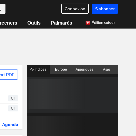
Connexion
S'abonner
reeners
Outils
Palmarès
Édition suisse
Indices
Europe
Amériques
Asie
ort PDF
CI
CI
Agenda
Secteur
Dérivés
Fonds et ETFs