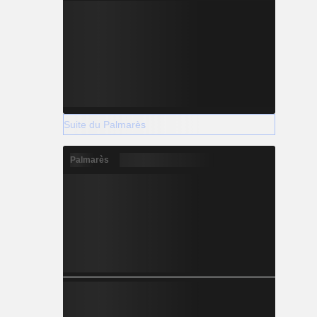
Suite du Palmarès
Palmarès