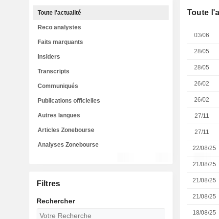
Toute l'
Toute l'actualité
Reco analystes
03/06
Faits marquants
28/05
Insiders
28/05
Transcripts
26/02
Communiqués
26/02
Publications officielles
Autres langues
27/11
Articles Zonebourse
27/11
Analyses Zonebourse
22/08/25
21/08/25
21/08/25
Filtres
21/08/25
Rechercher
18/08/25