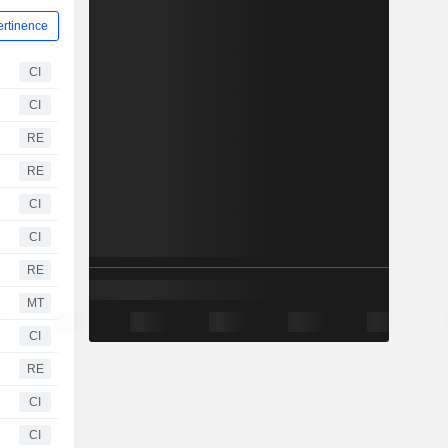
ertinence
CI
CI
RE
RE
CI
CI
RE
MT
CI
RE
CI
CI