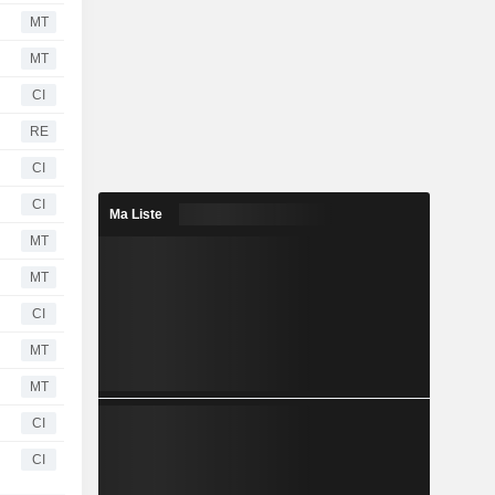
MT
MT
CI
RE
CI
CI
Ma Liste
MT
MT
CI
MT
MT
CI
CI