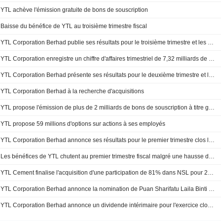
YTL achève l'émission gratuite de bons de souscription
Baisse du bénéfice de YTL au troisième trimestre fiscal
YTL Corporation Berhad publie ses résultats pour le troisième trimestre et les neuf mois clos le 31 mars 2025
YTL Corporation enregistre un chiffre d'affaires trimestriel de 7,32 milliards de RGT
YTL Corporation Berhad présente ses résultats pour le deuxième trimestre et le semestre clos le 31 décembre 2024
YTL Corporation Berhad à la recherche d'acquisitions
YTL propose l'émission de plus de 2 milliards de bons de souscription à titre gratuit
YTL propose 59 millions d'options sur actions à ses employés
YTL Corporation Berhad annonce ses résultats pour le premier trimestre clos le 30 septembre 2024
Les bénéfices de YTL chutent au premier trimestre fiscal malgré une hausse des recettes
YTL Cement finalise l'acquisition d'une participation de 81% dans NSL pour 228 millions SG$.
YTL Corporation Berhad annonce la nomination de Puan Sharifatu Laila Binti Syed Ali en tant que membre du comité d'audit
YTL Corporation Berhad annonce un dividende intérimaire pour l'exercice clos le 30 juin 2024, payable le 29 novembre 2024