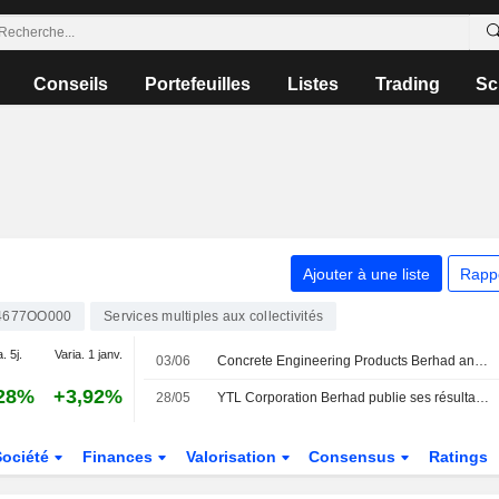
Conseils
Portefeuilles
Listes
Trading
Sc
Ajouter à une liste
Rapp
4677OO000
Services multiples aux collectivités
. 5j.
Varia. 1 janv.
03/06
Concrete Engineering Products Berhad annonce un changement d'agent de registre
28%
+3,92%
28/05
YTL Corporation Berhad publie ses résultats pour le troisième trimestre et les neuf mois clos le 31 mars 2026
Société
Finances
Valorisation
Consensus
Ratings