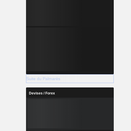
Suite du Palmarès
Devises / Forex