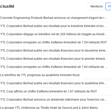
actualité
Mentions
P
Concrete Engineering Products Berhad annonce un changement d'agent de registre
YTL Corporation Berhad publie ses résultats pour le troisième trimestre et les neuf mois clos le 31 mars 2026
YTL Corporation dégage un bénéfice net de 326 millions de ringgits au troisième trimestre
YTL Corporation enregistre un chiffre d'affaires trimestriel de 7,59 milliards RGT
YTL Corporation Berhad publie ses résultats financiers pour le deuxième trimestre et le semestre clos le 31 décembre 2025
YTL Corporation Berhad publie ses résultats financiers pour le premier trimestre clos le 30 septembre 2025
YTL Corporation enregistre un chiffre d'affaires trimestriel de 7,64 milliards de RGT
Le bénéfice de YTL progresse au quatrième trimestre fiscal
YTL Corporation Berhad publie ses résultats financiers pour le quatrième trimestre et l'exercice clos le 30 juin 2025
YTL Corp affiche un chiffre d'affaires trimestriel de 7,67 milliards de RGT
YTL Corporation Berhad annonce un dividende intérimaire pour l'exercice clos le 30 juin 2025, payable le 23 octobre 2025
Le groupe YTL s'intéresse au Thistle Hotel de GuocoLand à Johor Bahru