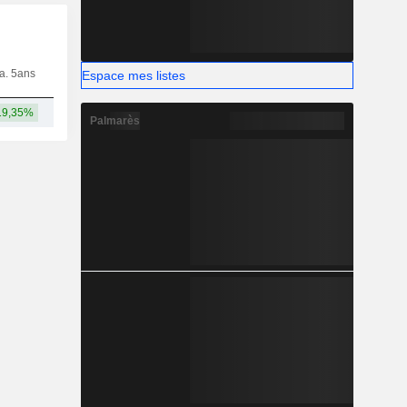
ia. 5ans
Capi.
CT
MT
LT
Espace mes listes
19,35%
5,59 Md
Palmarès