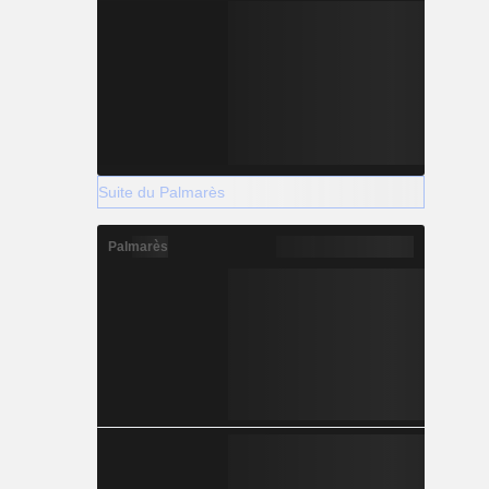
Suite du Palmarès
Palmarès