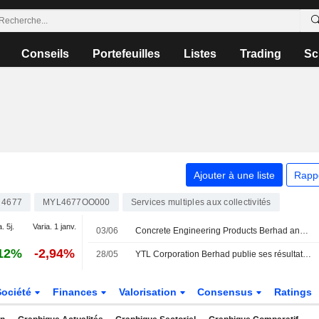
Conseils
Portefeuilles
Listes
Trading
Sc
Ajouter à une liste
Rapp
4677
MYL4677OO000
Services multiples aux collectivités
. 5j.
Varia. 1 janv.
03/06
Concrete Engineering Products Berhad annonce un changement d'agent de registre
12%
-2,94%
28/05
YTL Corporation Berhad publie ses résultats pour le troisième trimestre et les neuf mois clos le 31 mars 2026
Société
Finances
Valorisation
Consensus
Ratings