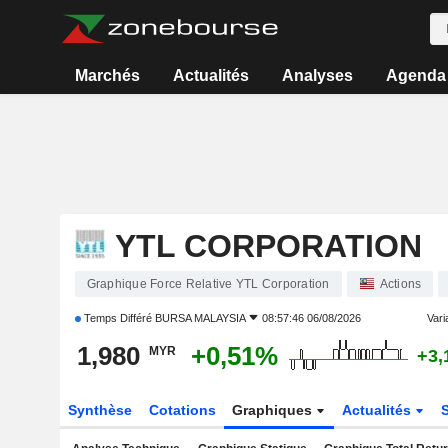
Marchés
Actualités
Analyses
Agenda
YTL CORPORATION
Graphique Force Relative YTL Corporation
Actions
Temps Différé
BURSA MALAYSIA
08:57:46 06/08/2026
Varia
1,980
+0,51%
MYR
+3,
Synthèse
Cotations
Graphiques
Actualités