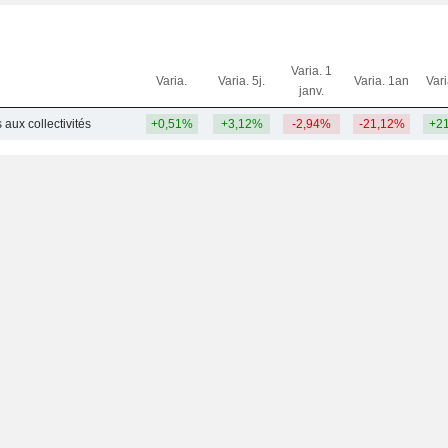
Varia. 1
Varia.
Varia. 5j.
Varia. 1an
Var
janv.
 aux collectivités
+0,51%
+3,12%
-2,94%
-21,12%
+2