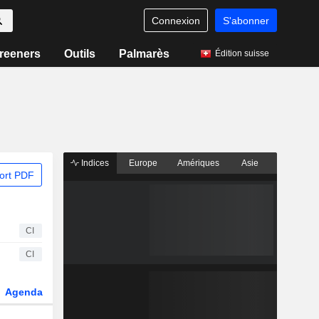
Connexion
S'abonner
reeners
Outils
Palmarès
Édition suisse
Indices
Europe
Amériques
Asie
ort PDF
CI
CI
Agenda
Secteur
Dérivés
Fonds et ETFs