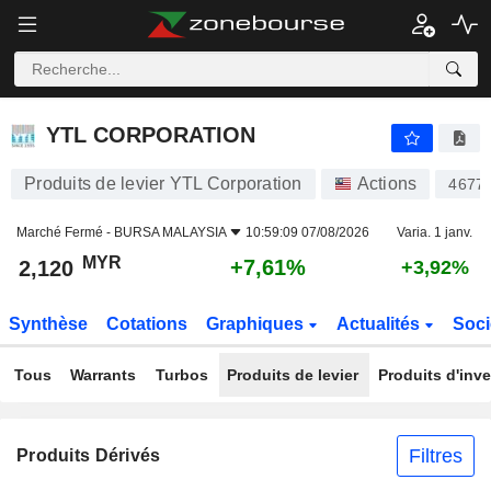
YTL CORPORATION
2,120
RM
+7,61%
YTL CORPORATION
Produits de levier YTL Corporation
Actions
4677
Marché Fermé -
BURSA MALAYSIA
10:59:09 07/08/2026
Varia. 1 janv.
MYR
+7,61%
2,120
+3,92%
Synthèse
Cotations
Graphiques
Actualités
Soci
Tous
Warrants
Turbos
Produits de levier
Produits d'inv
Filtres
Produits Dérivés