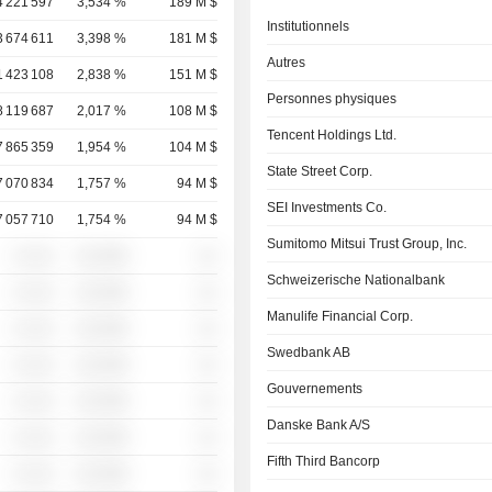
4 221 597
3,534 %
189 M $
Institutionnels
3 674 611
3,398 %
181 M $
Autres
1 423 108
2,838 %
151 M $
Personnes physiques
8 119 687
2,017 %
108 M $
Tencent Holdings Ltd.
7 865 359
1,954 %
104 M $
State Street Corp.
7 070 834
1,757 %
94 M $
SEI Investments Co.
7 057 710
1,754 %
94 M $
Sumitomo Mitsui Trust Group, Inc.
░ ░░░
░░░░%
░░
Schweizerische Nationalbank
░ ░░░
░░░░%
░░
Manulife Financial Corp.
░ ░░░
░░░░%
░░
Swedbank AB
░ ░░░
░░░░%
░░
Gouvernements
░ ░░░
░░░░%
░░
Danske Bank A/S
░ ░░░
░░░░%
░░
Fifth Third Bancorp
░ ░░░
░░░░%
░░