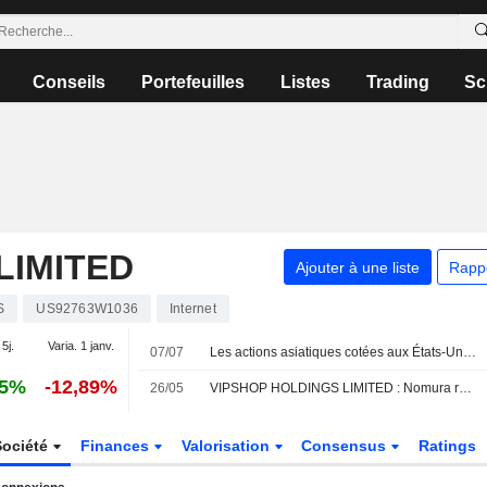
Conseils
Portefeuilles
Listes
Trading
Sc
LIMITED
Ajouter à une liste
Rapp
S
US92763W1036
Internet
 5j.
Varia. 1 janv.
07/07
Les actions asiatiques cotées aux États-Unis sous forme d'ADR chutent lourdement lors de la séance de mardi
45%
-12,89%
26/05
VIPSHOP HOLDINGS LIMITED : Nomura réitère son opinion positive sur le titre
Société
Finances
Valorisation
Consensus
Ratings