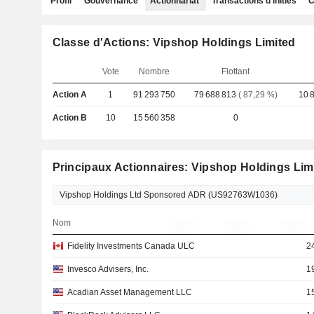
Profil
Gouvernance
Actionnariat
Transactions d'initiés
C
Classe d'Actions: Vipshop Holdings Limited
Vote
Nombre
Flottant
Action A
1
91 293 750
79 688 813
( 87,29 %)
10 
Action B
10
15 560 358
0
Principaux Actionnaires: Vipshop Holdings Lim
Nom
Fidelity Investments Canada ULC
2
Invesco Advisers, Inc.
1
Acadian Asset Management LLC
1