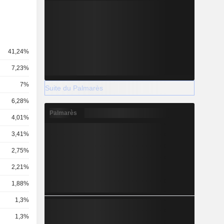
41,24%
7,23%
7%
Suite du Palmarès
6,28%
Palmarès
4,01%
3,41%
2,75%
2,21%
1,88%
1,3%
1,3%