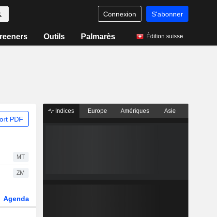
Connexion
S'abonner
reeners
Outils
Palmarès
Édition suisse
Indices
Europe
Amériques
Asie
ort PDF
MT
ZM
Agenda
Secteur
Dérivés
Fonds et ETFs