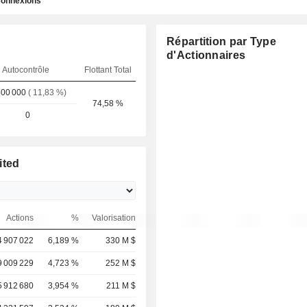
onnexions
Répartition par Type
d'Actionnaires
Autocontrôle
Flottant Total
800 000
( 11,83 %)
74,58 %
0
ited
Actions
%
Valorisation
4 907 022
6,189 %
330 M $
9 009 229
4,723 %
252 M $
5 912 680
3,954 %
211 M $