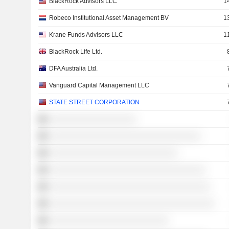
BlackRock Advisors LLC
1
Robeco Institutional Asset Management BV
1
Krane Funds Advisors LLC
1
BlackRock Life Ltd.
DFA Australia Ltd.
Vanguard Capital Management LLC
STATE STREET CORPORATION
░░░░░░░░░░░░░░░░░░░
░░░░░░░░░░░░░░░░░░░░░░░░░░░░░░░░░
░░░░░░░░░░░░░░░░░░░░░░░░░░░░
░░░░░░░░░░░░░░░░░░░░░░░░░░░░░░░░░░
░░░░░░░░░░░░░░░░░░░░░░░░░░░░░░░░░░░
░░░░░░░░░░░░░░░░░░░░░░░░░░░░░░░░░░░░
░░░░░░░░░░░░░░░░░░░░░░░░░░