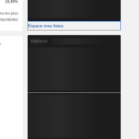
18,48%
ns les plus
importantes
Espace mes listes
Palmarès
s