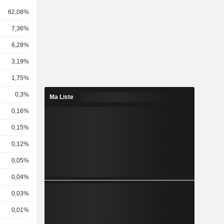
62,08%
7,36%
6,28%
3,19%
1,75%
0,3%
Ma Liste
0,16%
0,15%
0,12%
0,05%
0,04%
0,03%
0,01%