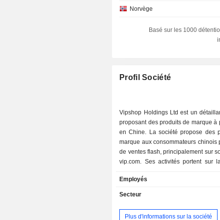
Norvège
Suisse
Basé sur les 1000 détentio
Singapour
Japon
Irlande
Profil Société
Suède
Corée du Sud
Vipshop Holdings Ltd est un détailla
proposant des produits de marque à p
Allemagne
en Chine. La société propose des p
Danemark
marque aux consommateurs chinois pa
de ventes flash, principalement sur s
Luxembourg
vip.com. Ses activités portent sur l
Îles Cayman
distribution de produits et la mise à 
Employés
de marchandises sur ses plateformes
Italie
La société exerce ses activ
Secteur
l'intermédiaire de ses filiales et de 
Espagne
affiliées consolidées en Chine. G
Plus d'informations sur la société
Slovénie