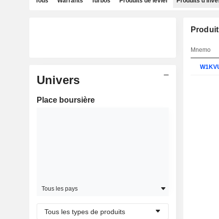
Tous
Warrants
Turbos
Produits de levier
Produits d'inv
Produit
Mnemo
W1KV
Univers
Place boursière
Tous les pays
Tous les types de produits