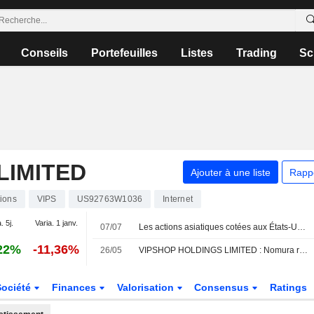
Conseils
Portefeuilles
Listes
Trading
Sc
LIMITED
Ajouter à une liste
Rapp
ions
VIPS
US92763W1036
Internet
. 5j.
Varia. 1 janv.
07/07
Les actions asiatiques cotées aux États-Unis sous forme d'ADR chutent lourdement lors de la séance de mardi
22%
-11,36%
26/05
VIPSHOP HOLDINGS LIMITED : Nomura réitère son opinion positive sur le titre
Société
Finances
Valorisation
Consensus
Ratings