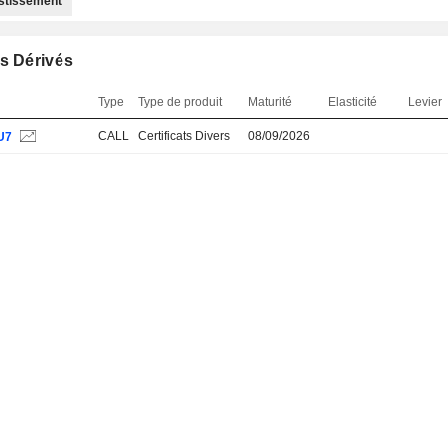
estissement
s Dérivés
Type
Type de produit
Maturité
Elasticité
Levier
CALL
Certificats Divers
08/09/2026
U7