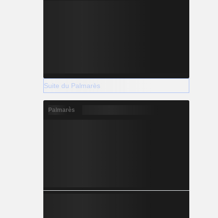
Suite du Palmarès
Palmarès