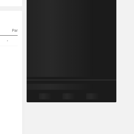
Parité
Cours
-
1
792,71
EUR