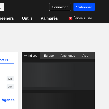
Connexion
S'abonner
reeners
Outils
Palmarès
Édition suisse
Indices
Europe
Amériques
Asie
ort PDF
MT
ZM
Agenda
Secteur
Dérivés
Fonds et ETFs