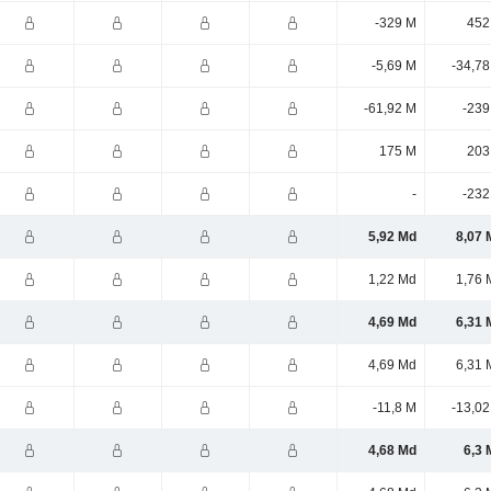
-329 M
452
-5,69 M
-34,78
-61,92 M
-239
175 M
203
-
-232
5,92 Md
8,07 
1,22 Md
1,76 
4,69 Md
6,31 
4,69 Md
6,31 
-11,8 M
-13,02
4,68 Md
6,3 