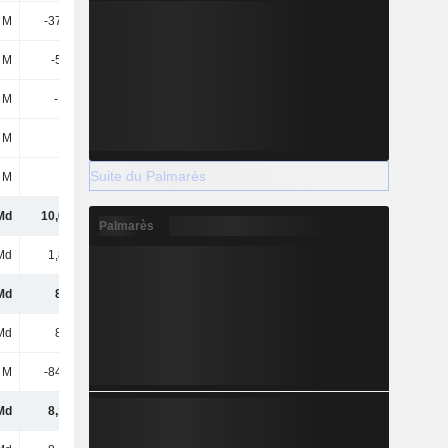
 M
-37,16 M
86,92 M
129 M
 M
-5,26 M
3,78 M
-6,46 M
 M
-156 M
-
-
 M
169 M
178 M
155 M
Suite du Palmarès
 M
-
-
-
Md
10,07 Md
10,15 Md
9,21 Md
Palmarès
Md
1,87 Md
2,32 Md
1,8 Md
Md
8,2 Md
7,84 Md
7,41 Md
Md
8,2 Md
7,84 Md
7,41 Md
 M
-84,68 M
-99,01 M
-167 M
Md
8,12 Md
7,74 Md
7,24 Md