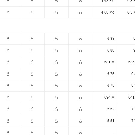
4,68 Md
6,3 
4,68 Md
6,3 
6,88
6,88
681 M
636
6,75
9,
6,75
9,
694 M
641
5,62
7,
5,51
7,
-