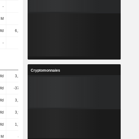
-
-
-
-
 M
116 M
95,36 M
-153 M
Md
6,23 Md
6,08 Md
5,41 Md
-
-
-
-
Cryptomonnaies
Md
3,28 Md
1,97 Md
2,01 Md
Md
-37,78 M
978 M
927 M
Md
3,24 Md
2,98 Md
2,99 Md
Md
3,99 Md
3,99 Md
4,37 Md
Md
1,77 Md
1,89 Md
1,76 Md
 M
479 M
497 M
504 M