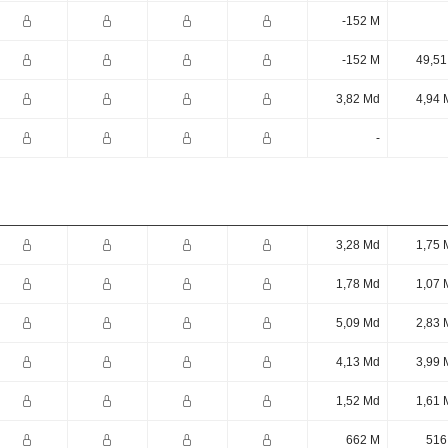
-152 M
-152 M
49,51
3,82 Md
4,94 
-
3,28 Md
1,75 
1,78 Md
1,07 
5,09 Md
2,83 
4,13 Md
3,99 
1,52 Md
1,61 
662 M
516