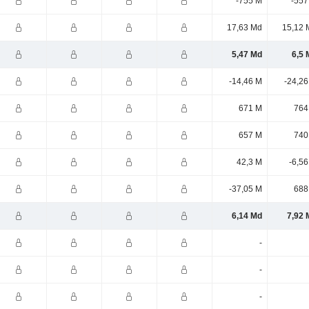
-755 M
-557
17,63 Md
15,12 
5,47 Md
6,5 
-14,46 M
-24,26
671 M
764
657 M
740
42,3 M
-6,5
-37,05 M
688
6,14 Md
7,92 
-
-
-