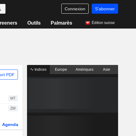
Connexion
S'abonner
reeners
Outils
Palmarès
Édition suisse
Indices
Europe
Amériques
Asie
ort PDF
MT
ZM
Agenda
Secteur
Dérivés
Fonds et ETFs