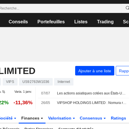
Conseils
Portefeuilles
Listes
Trading
Sc
LIMITED
Ajouter à une liste
Rapp
VIPS
US92763W1036
Internet
. 5j.
Varia. 1 janv.
07/07
Les actions asiatiques cotées aux États-Unis sous forme d'ADR chutent lourdement lors de la séance de mardi
22%
-11,36%
26/05
VIPSHOP HOLDINGS LIMITED : Nomura réitère son opinion positive sur le titre
Société
Finances
Valorisation
Consensus
Ratings