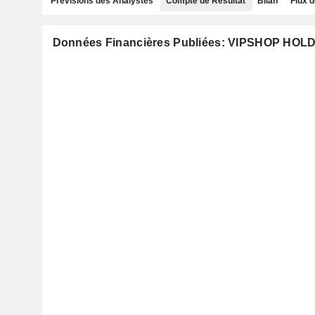
Prévisions des Analystes
Compte de Résultat
Bilan
Flux d
Données Financières Publiées: VIPSHOP HOL