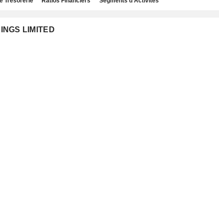
e Trésorerie
Ratios Financiers
Segments d'Activités
DINGS LIMITED