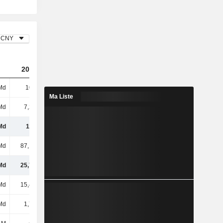
CNY
2023
2024
2025
Md
106 Md
101 Md
97,4 Md
Ma Liste
Md
7,24 Md
7,69 Md
8,52 Md
Md
113 Md
108 Md
106 Md
Md
87,14 Md
82,95 Md
81,43 Md
Md
25,72 Md
25,47 Md
24,49 Md
Md
15,49 Md
15,32 Md
15,66 Md
Md
1,77 Md
1,89 Md
1,76 Md