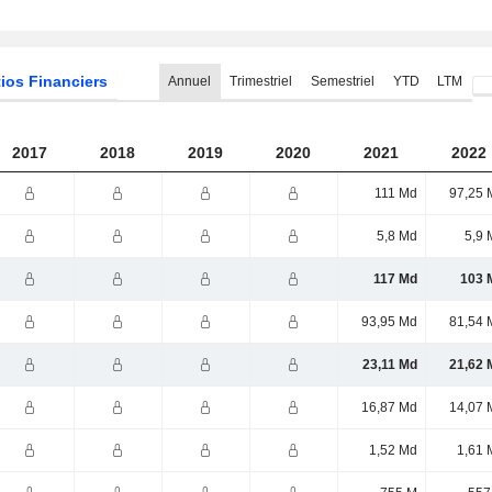
ios Financiers
Annuel
Trimestriel
Semestriel
YTD
LTM
2017
2018
2019
2020
2021
2022
111 Md
97,25 
5,8 Md
5,9 
117 Md
103 
93,95 Md
81,54 
23,11 Md
21,62 
16,87 Md
14,07 
1,52 Md
1,61 