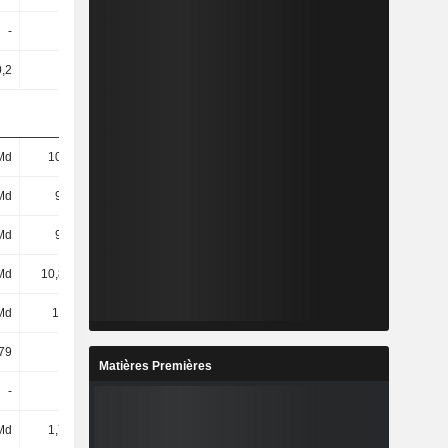
-
-
21,77
24,79
0,2
0,2
0,2
0,2
Md
10,4 Md
10,41 Md
9,52 Md
Md
9,1 Md
9 Md
7,99 Md
Md
9,1 Md
8,99 Md
7,99 Md
Md
10,88 Md
10,91 Md
10,02 Md
Md
113 Md
108 Md
106 Md
79
18,54
22,8
19,54
Matières Premières
-
-
-
-
Md
1,75 Md
2,22 Md
1,95 Md