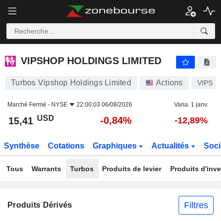
VIPSHOP HOLDINGS LIMITED
15,41
$
-0,84%
VIPSHOP HOLDINGS LIMITED
Turbos Vipshop Holdings Limited
Actions
VIPS
Marché Fermé -
NYSE
22:00:03 06/08/2026
Varia. 1 janv.
USD
-0,84%
15,41
-12,89%
Synthèse
Cotations
Graphiques
Actualités
Soci
Tous
Warrants
Turbos
Produits de levier
Produits d'inv
Filtres
Produits Dérivés