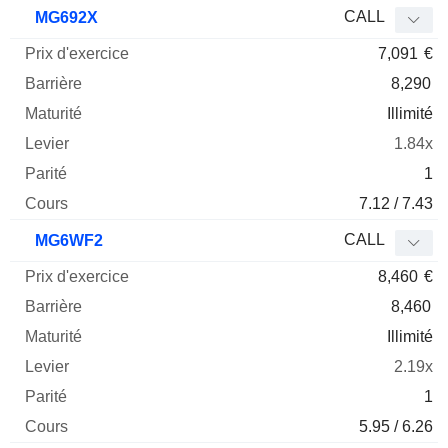
Prix
CALL
MG692X
d'exercice
Barrière
Maturité
Elasticité
7,091
€
Mnemo
Type
Parit
8,290
Illimité
1.84x
1
7.12 / 7.43
CALL
MG6WF2
8,460
€
8,460
Illimité
2.19x
1
5.95 / 6.26