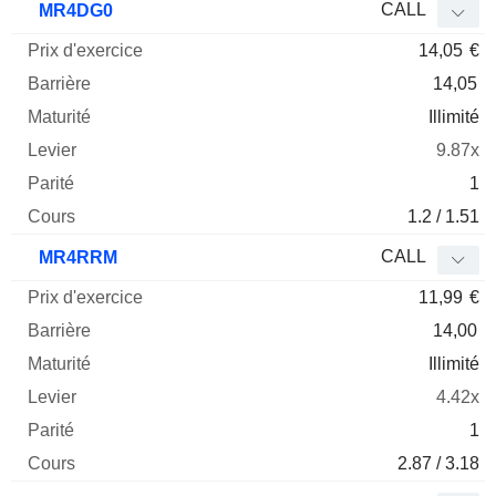
CALL
MR4DG0
14,05
€
14,05
Illimité
9.87x
1
1.2 / 1.51
CALL
MR4RRM
11,99
€
14,00
Illimité
4.42x
1
2.87 / 3.18