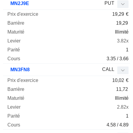
PUT
MN2J9E
19,29
€
19,29
Illimité
3.82x
1
3.35 / 3.66
CALL
MN3FN8
10,02
€
11,72
Illimité
2.82x
1
4.58 / 4.89