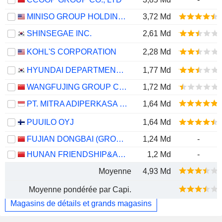
MINISO GROUP HOLDING LIMITED
3,72 Md
SHINSEGAE INC.
2,61 Md
KOHL'S CORPORATION
2,28 Md
HYUNDAI DEPARTMENT STORE CO. LTD.
1,77 Md
WANGFUJING GROUP CO., LTD.
1,72 Md
PT. MITRA ADIPERKASA TBK
1,64 Md
PUUILO OYJ
1,64 Md
FUJIAN DONGBAI (GROUP) CO.,LTD.
1,24 Md
-
HUNAN FRIENDSHIP&APOLLO COMMERCIAL CO.,LTD.
1,2 Md
-
Moyenne
4,93 Md
Moyenne pondérée par Capi.
Magasins de détails et grands magasins