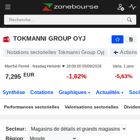
TOKMANNI GROUP OYJ
7,295
€
-1,62%
TOKMANNI GROUP OYJ
Notations sectorielles Tokmanni Group Oyj
Actions
Marché Fermé -
Nasdaq Helsinki
18:00:00 05/08/2026
Varia. 1 janv.
EUR
-1,62%
7,295
-5,63%
Synthèse
Cotations
Graphiques
Actualités
Soci
Performances sectorielles
Valorisations sectorielles
Dividen
Secteur:
Région: