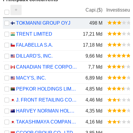
Capi.($)
Investisseur
TOKMANNI GROUP OYJ
498 M
TRENT LIMITED
17,21 Md
FALABELLA S.A.
17,18 Md
DILLARD'S, INC.
9,66 Md
CANADIAN TIRE CORPORATION, LIMITED
7,7 Md
MACY'S, INC.
6,89 Md
PEPKOR HOLDINGS LIMITED
4,85 Md
J. FRONT RETAILING CO., LTD.
4,46 Md
HARVEY NORMAN HOLDINGS LIMITED
4,35 Md
TAKASHIMAYA COMPANY, LIMITED
4,16 Md
CCOOP GROUP CO., LTD
3,85 Md
-