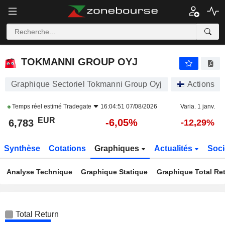
TOKMANNI GROUP OYJ
6,783
€
-6,05%
TOKMANNI GROUP OYJ
Graphique Sectoriel Tokmanni Group Oyj
Actions
Temps réel estimé
Tradegate
16:04:51 07/08/2026
Varia. 1 janv.
EUR
-6,05%
6,783
-12,29%
Synthèse
Cotations
Graphiques
Actualités
Soci
Analyse Technique
Graphique Statique
Graphique Total Re
Total Return