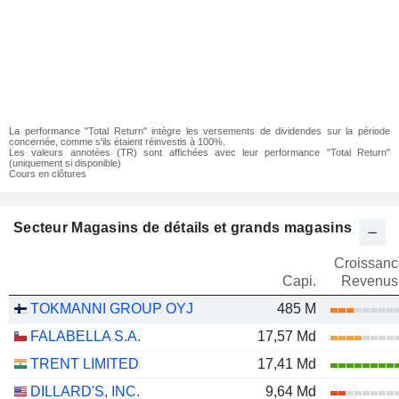
La performance "Total Return" intègre les versements de dividendes sur la période
concernée, comme s'ils étaient réinvestis à 100%.
Les valeurs annotées (TR) sont affichées avec leur performance "Total Return"
(uniquement si disponible)
Cours en clôtures
Secteur Magasins de détails et grands magasins
Croissanc
Capi.
Revenus
TOKMANNI GROUP OYJ
485 M
FALABELLA S.A.
17,57 Md
TRENT LIMITED
17,41 Md
DILLARD'S, INC.
9,64 Md