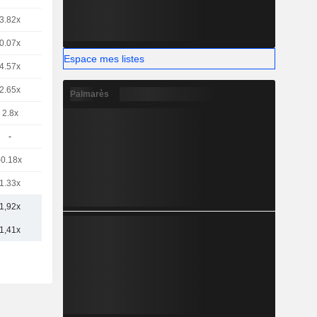
3.82x
0.07x
Espace mes listes
4.57x
2.65x
Palmarès
2.8x
-
-0.18x
1.33x
1,92x
1,41x