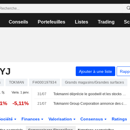
Conseils
Portefeuilles
Listes
Trading
Sc
YJ
Ajouter à une liste
Rapp
s
TOKMAN
FI4000197934
Grands magasins/Grandes surfaces
. 5j.
Varia. 1 janv.
31/07
Tokmanni déprécie le goodwill et les stocks de Dollarstore pour un montant total de 36 millions d'euros
81%
-5,11%
21/07
Tokmanni Group Corporation annonce des changements au sein de sa direction
Société
Finances
Valorisation
Consensus
Ratings