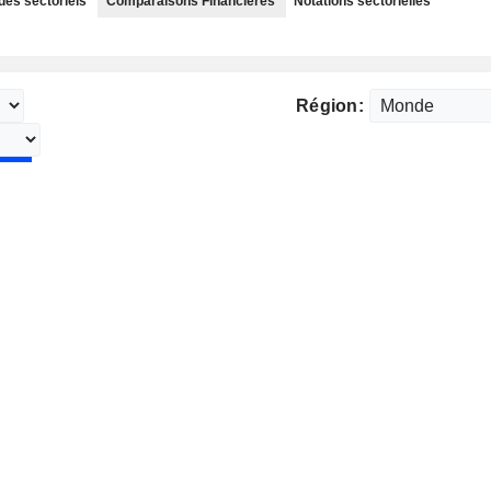
des sectoriels
Comparaisons Financières
Notations sectorielles
Région: