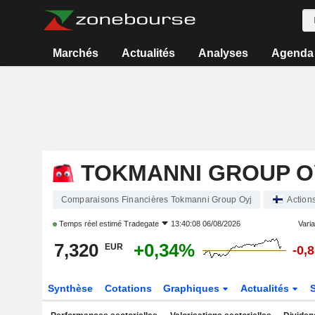
Marchés
Actualités
Analyses
Agenda
TOKMANNI GROUP O
Comparaisons Financières Tokmanni Group Oyj
Action
Temps réel estimé
Tradegate
13:40:08 06/08/2026
Varia
7,320
+0,34%
EUR
-0,
Synthèse
Cotations
Graphiques
Actualités