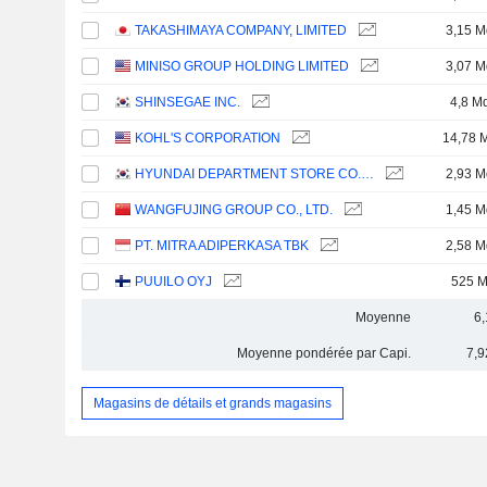
TAKASHIMAYA COMPANY, LIMITED
3,15 M
MINISO GROUP HOLDING LIMITED
3,07 M
SHINSEGAE INC.
4,8 M
KOHL'S CORPORATION
14,78 
HYUNDAI DEPARTMENT STORE CO. LTD.
2,93 M
WANGFUJING GROUP CO., LTD.
1,45 M
PT. MITRA ADIPERKASA TBK
2,58 M
PUUILO OYJ
525 
Moyenne
6
Moyenne pondérée par Capi.
7,9
Magasins de détails et grands magasins