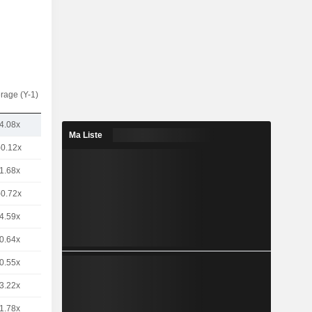
rage (Y-1)
4.08x
Ma Liste
-0.12x
1.68x
-0.72x
4.59x
0.64x
0.55x
3.22x
1.78x