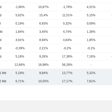
d
-1,66%
10,87%
-1,78%
4,31%
d
5,62%
15,4%
11,51%
5,15%
d
0,19%
6,93%
0,32%
0,09%
Md
1,84%
3,45%
4,74%
1,38%
d
4,91%
8,94%
4,64%
1,85%
d
-0,39%
2,21%
-0,2%
-0,1%
d
5,18%
9,26%
17,38%
7,16%
M
12,66%
16,98%
56,28%
-
,1 Md
5,19%
9,84%
13,77%
5,32%
2 Md
6,71%
10,55%
17,17%
7,81%