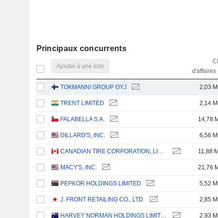
Principaux concurrents
Ch
Ajouter à une liste
d'affaires
TOKMANNI GROUP OYJ
2,03 M
TRENT LIMITED
2,14 M
FALABELLA S.A.
14,78 
DILLARD'S, INC.
6,56 M
CANADIAN TIRE CORPORATION, LIMITED
11,88 
MACY'S, INC.
21,76 
PEPKOR HOLDINGS LIMITED
5,52 M
J. FRONT RETAILING CO., LTD.
2,85 M
HARVEY NORMAN HOLDINGS LIMITED
2,93 M