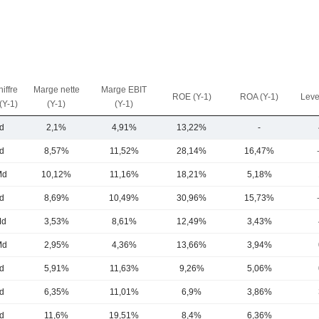
iffre
Marge nette
Marge EBIT
ROE (Y-1)
ROA (Y-1)
Leve
 (Y-1)
(Y-1)
(Y-1)
d
2,1%
4,91%
13,22%
-
d
8,57%
11,52%
28,14%
16,47%
Md
10,12%
11,16%
18,21%
5,18%
d
8,69%
10,49%
30,96%
15,73%
Md
3,53%
8,61%
12,49%
3,43%
Md
2,95%
4,36%
13,66%
3,94%
d
5,91%
11,63%
9,26%
5,06%
d
6,35%
11,01%
6,9%
3,86%
d
11,6%
19,51%
8,4%
6,36%