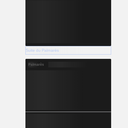
Suite du Palmarès
Palmarès