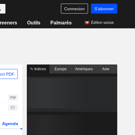
Connexion
S'abonner
reeners
Outils
Palmarès
Édition suisse
Indices
Europe
Amériques
Asie
ort PDF
FW
CI
Agenda
Secteur
Dérivés
Fonds et ETFs