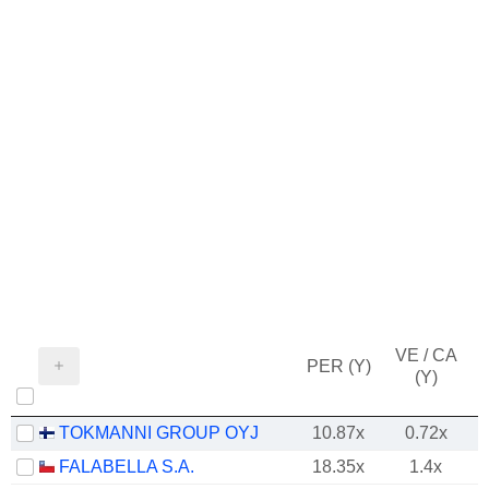
VE / CA
PER (Y)
(Y)
TOKMANNI GROUP OYJ
10.87x
0.72x
FALABELLA S.A.
18.35x
1.4x