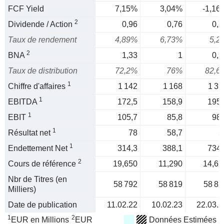
FCF Yield
7,15%
3,04%
-1,16
2
Dividende / Action
0,96
0,76
0,7
Taux de rendement
4,89%
6,73%
5,2
2
BNA
1,33
1
0,9
Taux de distribution
72,2%
76%
82,6
1
Chiffre d'affaires
1 142
1 168
1 39
1
EBITDA
172,5
158,9
195,
1
EBIT
105,7
85,8
98,
1
Résultat net
78
58,7
5
1
Endettement Net
314,3
388,1
734,
2
Cours de référence
19,650
11,290
14,62
Nbr de Titres (en
58 792
58 819
58 82
Milliers)
Date de publication
11.02.22
10.02.23
22.03.2
1
2
EUR en Millions
EUR
Données Estimées