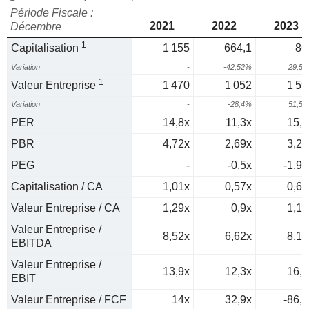
Période Fiscale :
2021
2022
2023
Décembre
1
Capitalisation
1 155
664,1
86
Variation
-
-42,52%
29,5
1
Valeur Entreprise
1 470
1 052
1 59
Variation
-
-28,4%
51,5
PER
14,8x
11,3x
15,9
PBR
4,72x
2,69x
3,22
PEG
-
-0,5x
-1,99
Capitalisation / CA
1,01x
0,57x
0,62
Valeur Entreprise / CA
1,29x
0,9x
1,15
Valeur Entreprise /
8,52x
6,62x
8,15
EBITDA
Valeur Entreprise /
13,9x
12,3x
16,1
EBIT
Valeur Entreprise / FCF
14x
32,9x
-86,2