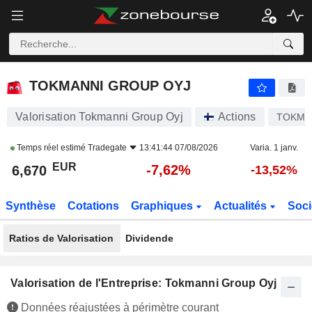
TOKMANNI GROUP OYJ
6,670
€
-7,62%
TOKMANNI GROUP OYJ
Valorisation Tokmanni Group Oyj
Actions
TOKMA
Temps réel estimé
Tradegate
13:41:44 07/08/2026
Varia. 1 janv.
EUR
-7,62%
6,670
-13,52%
Synthèse
Cotations
Graphiques
Actualités
Soci
Ratios de Valorisation
Dividende
Valorisation de l'Entreprise: Tokmanni Group Oyj
Données réajustées à périmètre courant