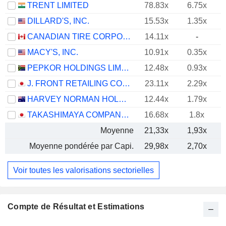
TRENT LIMITED
78.83x
6.75x
DILLARD'S, INC.
15.53x
1.35x
CANADIAN TIRE CORPORATION, LIMITED
14.11x
-
MACY'S, INC.
10.91x
0.35x
PEPKOR HOLDINGS LIMITED
12.48x
0.93x
J. FRONT RETAILING CO., LTD.
23.11x
2.29x
HARVEY NORMAN HOLDINGS LIMITED
12.44x
1.79x
TAKASHIMAYA COMPANY, LIMITED
16.68x
1.8x
Moyenne
21,33x
1,93x
Moyenne pondérée par Capi.
29,98x
2,70x
Voir toutes les valorisations sectorielles
Compte de Résultat et Estimations