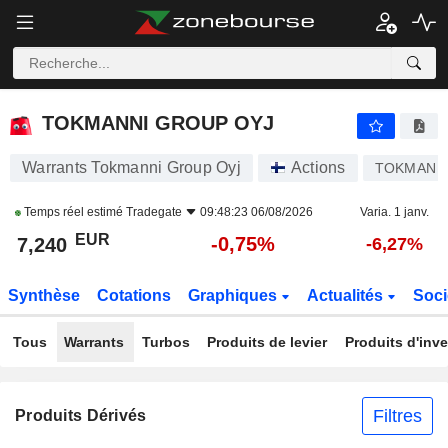
TOKMANNI GROUP OYJ
7,240
€
-0,75%
TOKMANNI GROUP OYJ
Warrants Tokmanni Group Oyj
Actions
TOKMAN
Temps réel estimé
Tradegate
09:48:23 06/08/2026
Varia. 1 janv.
EUR
-0,75%
7,240
-6,27%
Synthèse
Cotations
Graphiques
Actualités
Soci
Tous
Warrants
Turbos
Produits de levier
Produits d'inv
Filtres
Produits Dérivés