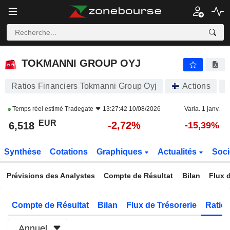
TOKMANNI GROUP OYJ
6,518
€
-2,72%
TOKMANNI GROUP OYJ
Ratios Financiers Tokmanni Group Oyj
Actions
Temps réel estimé
Tradegate
13:27:42 10/08/2026
Varia. 1 janv.
EUR
-2,72%
6,518
-15,39%
Synthèse
Cotations
Graphiques
Actualités
Soci
Prévisions des Analystes
Compte de Résultat
Bilan
Flux d
Compte de Résultat
Bilan
Flux de Trésorerie
Ratios
Annuel