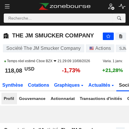
THE JM SMUCKER COMPANY
118,08
$
-1,73%
THE JM SMUCKER COMPANY
Société The JM Smucker Company
Actions
SJM
Temps réel estimé
Cboe BZX
21:29:09 10/08/2026
Varia. 1 janv.
USD
-1,73%
118,08
+21,28%
Synthèse
Cotations
Graphiques
Actualités
Soci
Profil
Gouvernance
Actionnariat
Transactions d'initiés