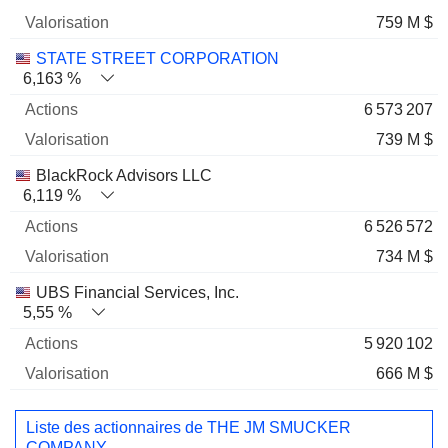
759 M $
STATE STREET CORPORATION
6,163 %
6 573 207
739 M $
BlackRock Advisors LLC
6,119 %
6 526 572
734 M $
UBS Financial Services, Inc.
5,55 %
5 920 102
666 M $
Liste des actionnaires de THE JM SMUCKER
COMPANY