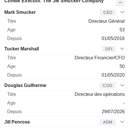
Comité Exécutif: The JM Smucker Company
Dirigeant
Titre
Age
Depuis
Mark Smucker
CEO
Directeur Général
53
01/05/2016
Tucker Marshall
DFI
Directeur Financier/CFO
50
01/05/2020
Douglas Guilherme
COO
Directeur des opérations
-
29/07/2026
Jill Penrose
ADM