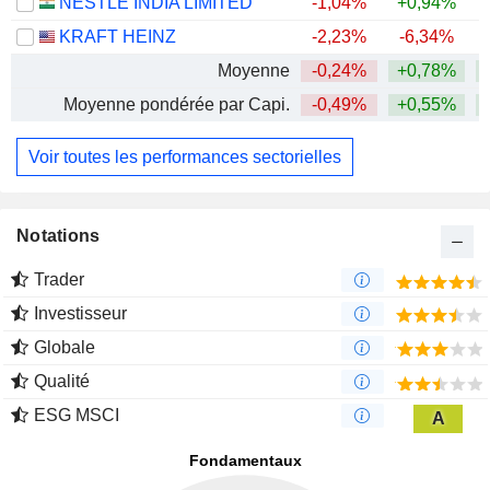
NESTLÉ INDIA LIMITED
-1,04%
+0,94%
+
KRAFT HEINZ
-2,23%
-6,34%
Moyenne
-0,24%
+0,78%
+
Moyenne pondérée par Capi.
-0,49%
+0,55%
+
Voir toutes les performances sectorielles
Notations
Trader
Investisseur
Globale
Qualité
ESG MSCI
A