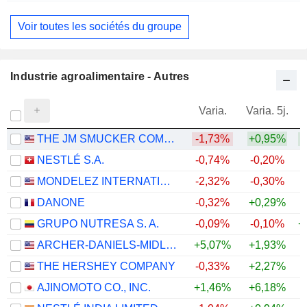
Voir toutes les sociétés du groupe
Industrie agroalimentaire - Autres
Varia.
Varia. 5j.
THE JM SMUCKER COMPANY
-1,73%
+0,95%
NESTLÉ S.A.
-0,74%
-0,20%
+
MONDELEZ INTERNATIONAL, INC.
-2,32%
-0,30%
DANONE
-0,32%
+0,29%
GRUPO NUTRESA S. A.
-0,09%
-0,10%
+
ARCHER-DANIELS-MIDLAND COMPANY
+5,07%
+1,93%
+
THE HERSHEY COMPANY
-0,33%
+2,27%
AJINOMOTO CO., INC.
+1,46%
+6,18%
+