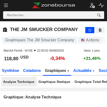
THE JM SMUCKER COMPANY
118,80
$
-0,34%
THE JM SMUCKER COMPANY
Graphiques The JM Smucker Company
Actions
Marché Fermé -
NYSE
22:00:02 06/08/2026
Varia. 1 janv.
USD
-0,34%
118,80
+21,46%
Synthèse
Cotations
Graphiques
Actualités
Soci
Analyse Technique
Graphique Statique
Graphique Total Re
Graphique: Analyse Technique