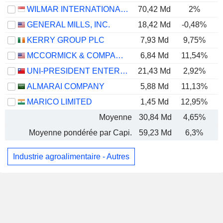
WILMAR INTERNATIONAL LIMITED
70,42 Md
2%
GENERAL MILLS, INC.
18,42 Md
-0,48%
KERRY GROUP PLC
7,93 Md
9,75%
MCCORMICK & COMPANY, INCORPORATED
6,84 Md
11,54%
UNI-PRESIDENT ENTERPRISES CORP.
21,43 Md
2,92%
ALMARAI COMPANY
5,88 Md
11,13%
MARICO LIMITED
1,45 Md
12,95%
Moyenne
30,84 Md
4,65%
Moyenne pondérée par Capi.
59,23 Md
6,3%
Industrie agroalimentaire - Autres