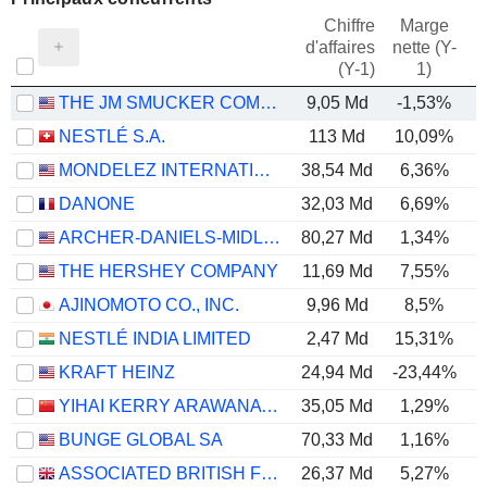
Chiffre
Marge
d'affaires
nette (Y-
E
(Y-1)
1)
THE JM SMUCKER COMPANY
9,05 Md
-1,53%
NESTLÉ S.A.
113 Md
10,09%
MONDELEZ INTERNATIONAL, INC.
38,54 Md
6,36%
DANONE
32,03 Md
6,69%
ARCHER-DANIELS-MIDLAND COMPANY
80,27 Md
1,34%
THE HERSHEY COMPANY
11,69 Md
7,55%
AJINOMOTO CO., INC.
9,96 Md
8,5%
NESTLÉ INDIA LIMITED
2,47 Md
15,31%
KRAFT HEINZ
24,94 Md
-23,44%
YIHAI KERRY ARAWANA HOLDINGS CO., LTD
35,05 Md
1,29%
BUNGE GLOBAL SA
70,33 Md
1,16%
ASSOCIATED BRITISH FOODS PLC
26,37 Md
5,27%