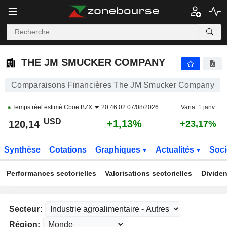
THE JM SMUCKER COMPANY
120,14
$
+1,13%
THE JM SMUCKER COMPANY
Comparaisons Financières The JM Smucker Company
Temps réel estimé
Cboe BZX
20:46:02 07/08/2026
Varia. 1 janv.
USD
+1,13%
120,14
+23,17%
Synthèse
Cotations
Graphiques
Actualités
Soci
Performances sectorielles
Valorisations sectorielles
Dividen
Secteur:
Région: