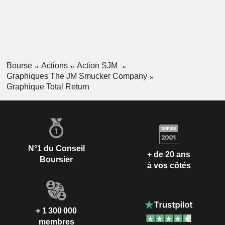
Bourse
Actions
Action SJM
Graphiques The JM Smucker Company
Graphique Total Return
N°1 du Conseil
+ de 20 ans
Boursier
à vos côtés
+ 1 300 000
membres