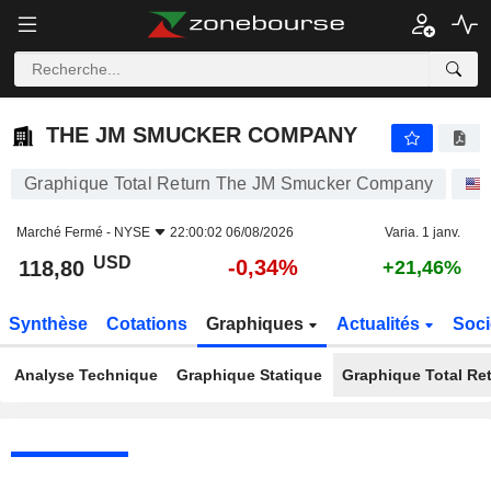
THE JM SMUCKER COMPANY
118,80
$
-0,34%
THE JM SMUCKER COMPANY
Graphique Total Return The JM Smucker Company
Marché Fermé -
NYSE
22:00:02 06/08/2026
Varia. 1 janv.
USD
-0,34%
118,80
+21,46%
Synthèse
Cotations
Graphiques
Actualités
Soci
Analyse Technique
Graphique Statique
Graphique Total Re