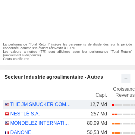
La performance "Total Return" intègre les versements de dividendes sur la période
concernée, comme s'ils étaient réinvestis à 100%.
Les valeurs annotées (TR) sont affichées avec leur performance "Total Return"
(uniquement si disponible)
Cours en clôtures
Secteur Industrie agroalimentaire - Autres
Croissanc
Capi.
Revenus
THE JM SMUCKER COMPANY
12,7 Md
NESTLÉ S.A.
257 Md
MONDELEZ INTERNATIONAL, INC.
80,09 Md
DANONE
50,53 Md