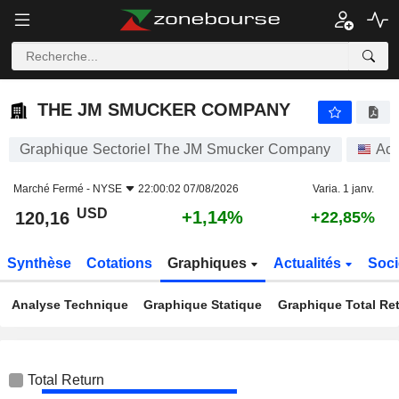
THE JM SMUCKER COMPANY
120,16
$
+1,14%
THE JM SMUCKER COMPANY
Graphique Sectoriel The JM Smucker Company
Act
Marché Fermé -
NYSE
22:00:02 07/08/2026
Varia. 1 janv.
USD
+1,14%
120,16
+22,85%
Synthèse
Cotations
Graphiques
Actualités
Soci
Analyse Technique
Graphique Statique
Graphique Total Re
Total Return