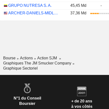
GRUPO NUTRESA S. A.
45,45 Md
-
ARCHER-DANIELS-MIDLAND COMPANY
37,36 Md
Bourse
Actions
Action SJM
Graphiques The JM Smucker Company
Graphique Sectoriel
N°1 du Conseil
+ de 20 ans
Boursier
à vos côtés