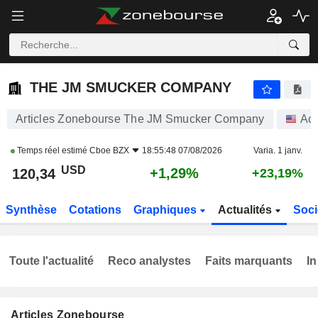
THE JM SMUCKER COMPANY
120,34
$
+1,29%
THE JM SMUCKER COMPANY
Articles Zonebourse The JM Smucker Company
Act
Temps réel estimé
Cboe BZX
18:55:48 07/08/2026
Varia. 1 janv.
USD
+1,29%
120,34
+23,19%
Synthèse
Cotations
Graphiques
Actualités
Soci
Toute l'actualité
Reco analystes
Faits marquants
In
Articles Zonebourse