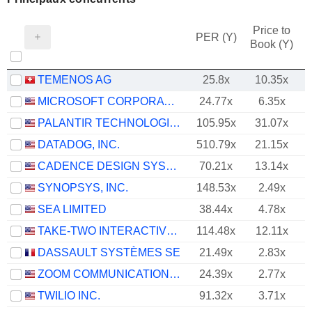
Price to
PER (Y)
Book (Y)
TEMENOS AG
25.8x
10.35x
MICROSOFT CORPORATION
24.77x
6.35x
PALANTIR TECHNOLOGIES INC.
105.95x
31.07x
DATADOG, INC.
510.79x
21.15x
CADENCE DESIGN SYSTEMS, INC.
70.21x
13.14x
SYNOPSYS, INC.
148.53x
2.49x
SEA LIMITED
38.44x
4.78x
TAKE-TWO INTERACTIVE SOFTWARE, INC.
114.48x
12.11x
DASSAULT SYSTÈMES SE
21.49x
2.83x
ZOOM COMMUNICATIONS, INC.
24.39x
2.77x
TWILIO INC.
91.32x
3.71x