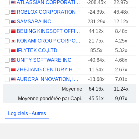
ATLASSIAN CORPORATION
-208.45x
22.97x
ROBLOX CORPORATION
-24.39x
46.48x
SAMSARA INC.
231.29x
12.12x
BEIJING KINGSOFT OFFICE SOFTWARE, INC.
44.12x
8.48x
KONAMI GROUP CORPORATION
21.75x
4.25x
IFLYTEK CO.,LTD
85.5x
5.32x
UNITY SOFTWARE INC.
-40.64x
4.68x
ZHEJIANG CENTURY HUATONG GROUP CO.,LTD
11.54x
2.67x
AURORA INNOVATION, INC.
-13.68x
7.01x
Moyenne
64,16x
11,24x
Moyenne pondérée par Capi.
45,51x
9,07x
Logiciels - Autres