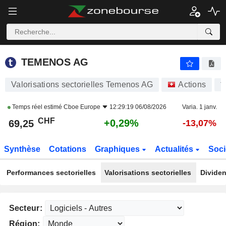
TEMENOS AG
69,25
CHF
+0,29%
TEMENOS AG
Valorisations sectorielles Temenos AG
Actions
T
Temps réel estimé
Cboe Europe
12:29:19 06/08/2026
Varia. 1 janv.
CHF
+0,29%
69,25
-13,07%
Synthèse
Cotations
Graphiques
Actualités
Soci
Performances sectorielles
Valorisations sectorielles
Dividen
Secteur:
Région: