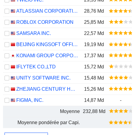
ATLASSIAN CORPORATION
28,76 Md
ROBLOX CORPORATION
25,85 Md
SAMSARA INC.
22,57 Md
BEIJING KINGSOFT OFFICE SOFTWARE, INC.
19,19 Md
KONAMI GROUP CORPORATION
17,37 Md
IFLYTEK CO.,LTD
15,72 Md
UNITY SOFTWARE INC.
15,48 Md
ZHEJIANG CENTURY HUATONG GROUP CO.,LTD
15,26 Md
FIGMA, INC.
14,87 Md
-
Moyenne
232,88 Md
Moyenne pondérée par Capi.