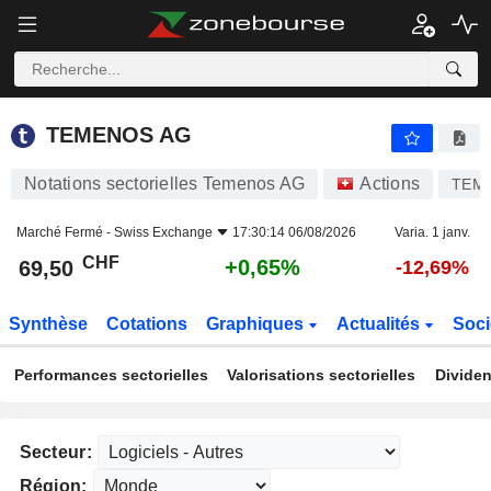
TEMENOS AG
69,50
CHF
+0,65%
TEMENOS AG
Notations sectorielles Temenos AG
Actions
TEM
Marché Fermé -
Swiss Exchange
17:30:14 06/08/2026
Varia. 1 janv.
CHF
+0,65%
69,50
-12,69%
Synthèse
Cotations
Graphiques
Actualités
Soci
Performances sectorielles
Valorisations sectorielles
Dividen
Secteur:
Région: