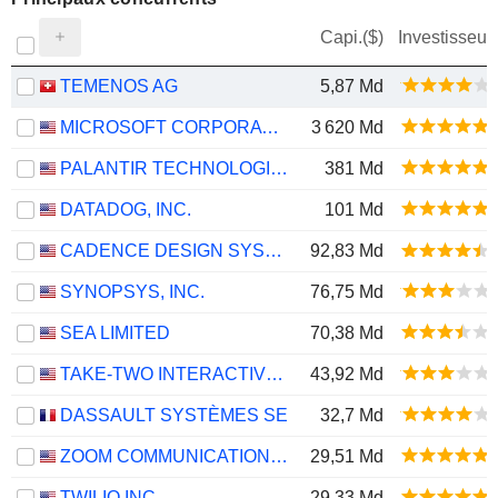
Capi.($)
Investisseur
TEMENOS AG
5,87 Md
MICROSOFT CORPORATION
3 620 Md
PALANTIR TECHNOLOGIES INC.
381 Md
DATADOG, INC.
101 Md
CADENCE DESIGN SYSTEMS, INC.
92,83 Md
SYNOPSYS, INC.
76,75 Md
SEA LIMITED
70,38 Md
TAKE-TWO INTERACTIVE SOFTWARE, INC.
43,92 Md
DASSAULT SYSTÈMES SE
32,7 Md
ZOOM COMMUNICATIONS, INC.
29,51 Md
TWILIO INC.
29,33 Md