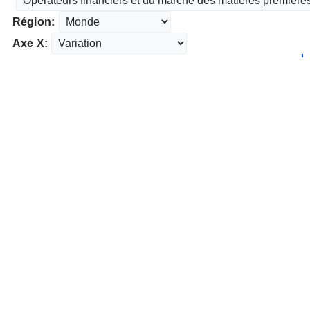
Région:
Axe X: