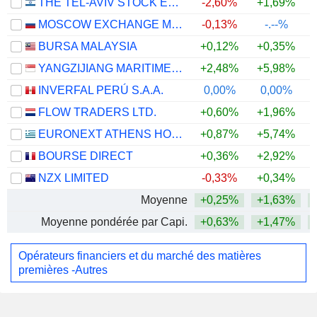
THE TEL-AVIV STOCK EXCHANGE LTD.
-2,60%
+1,69%
MOSCOW EXCHANGE MICEX-RTS
-0,13%
-.--%
BURSA MALAYSIA
+0,12%
+0,35%
YANGZIJIANG MARITIME DEVELOPMENT LTD.
+2,48%
+5,98%
INVERFAL PERÚ S.A.A.
0,00%
0,00%
FLOW TRADERS LTD.
+0,60%
+1,96%
EURONEXT ATHENS HOLDING S.A.
+0,87%
+5,74%
BOURSE DIRECT
+0,36%
+2,92%
+
NZX LIMITED
-0,33%
+0,34%
Moyenne
+0,25%
+1,63%
Moyenne pondérée par Capi.
+0,63%
+1,47%
Opérateurs financiers et du marché des matières
premières -Autres