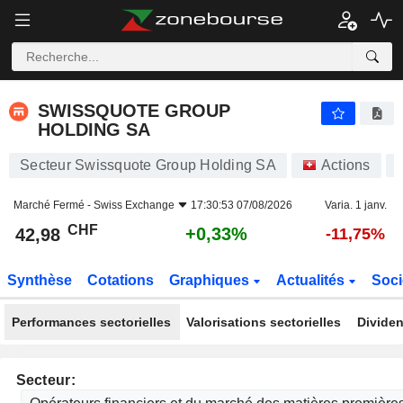
SWISSQUOTE GROUP HOLDING SA
42,98
CHF
+0,
SWISSQUOTE GROUP
HOLDING SA
Secteur Swissquote Group Holding SA
Actions
Marché Fermé -
Swiss Exchange
17:30:53 07/08/2026
Varia. 1 janv.
CHF
+0,33%
42,98
-11,75%
Synthèse
Cotations
Graphiques
Actualités
Soci
Performances sectorielles
Valorisations sectorielles
Dividen
Secteur: