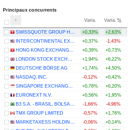
Principaux concurrents
V
Varia.
Varia. 5j.
SWISSQUOTE GROUP HOLDING SA
+0,33%
+2,63%
INTERCONTINENTAL EXCHANGE, INC.
+0,37%
-1,43%
+
HONG KONG EXCHANGES AND CLEARING LIMITED
+0,39%
+0,73%
LONDON STOCK EXCHANGE GROUP PLC
+1,94%
+6,22%
DEUTSCHE BÖRSE AG
+1,74%
+4,50%
NASDAQ, INC.
-0,12%
+0,42%
SINGAPORE EXCHANGE LIMITED
+0,78%
+0,20%
EURONEXT N.V.
+0,56%
+1,95%
B3 S.A. - BRASIL, BOLSA, BALCÃO
-1,66%
-4,96%
TMX GROUP LIMITED
-0,57%
+1,76%
+
MARKETAXESS HOLDINGS INC.
-0,06%
+0,14%
+