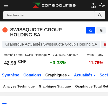
SWISSQUOTE GROUP HOLDING SA
42,98
CHF
+0,33%
SWISSQUOTE GROUP
HOLDING SA
Graphique Actualités Swissquote Group Holding SA
Marché Fermé -
Swiss Exchange
17:30:53 07/08/2026
Varia. 1 janv.
CHF
+0,33%
42,98
-11,75%
Synthèse
Cotations
Graphiques
Actualités
Soci
Analyse Technique
Graphique Statique
Graphique Total Re