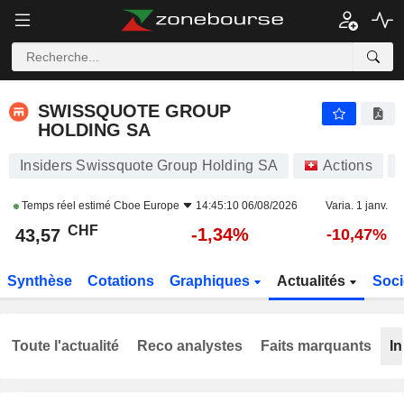
SWISSQUOTE GROUP HOLDING SA
43,57
CHF
-1,34%
SWISSQUOTE GROUP
HOLDING SA
Insiders Swissquote Group Holding SA
Actions
Temps réel estimé
Cboe Europe
14:45:10 06/08/2026
Varia. 1 janv.
CHF
-1,34%
43,57
-10,47%
Synthèse
Cotations
Graphiques
Actualités
Soci
Toute l'actualité
Reco analystes
Faits marquants
In