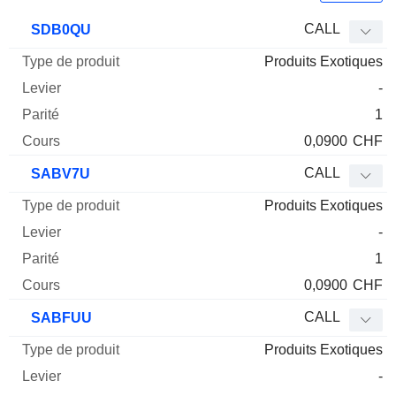
Type
CALL
SDB0QU
de
Produits Exotiques
Mnemo
Type
produit
Levier
Parité
Cours
-
1
0,0900
CHF
CALL
SABV7U
Produits Exotiques
-
1
0,0900
CHF
CALL
SABFUU
Produits Exotiques
-