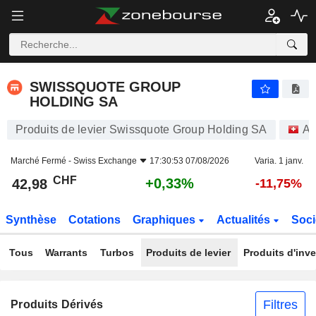
SWISSQUOTE GROUP HOLDING SA
42,98
CHF
+0,33%
SWISSQUOTE GROUP
HOLDING SA
Produits de levier Swissquote Group Holding SA
Ac
Marché Fermé -
Swiss Exchange
17:30:53 07/08/2026
Varia. 1 janv.
CHF
+0,33%
42,98
-11,75%
Synthèse
Cotations
Graphiques
Actualités
Soci
Tous
Warrants
Turbos
Produits de levier
Produits d'inv
Filtres
Produits Dérivés