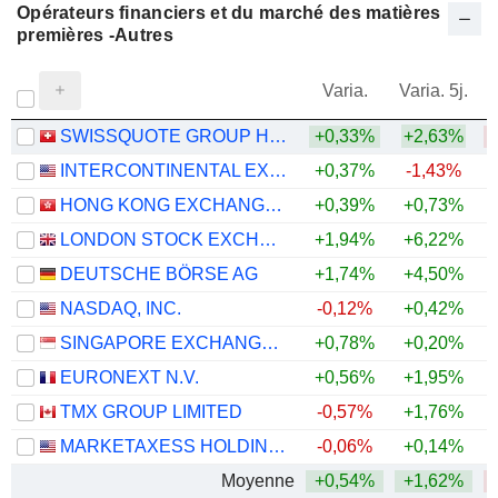
Opérateurs financiers et du marché des matières
premières -Autres
Varia.
Varia. 5j.
SWISSQUOTE GROUP HOLDING SA
+0,33%
+2,63%
INTERCONTINENTAL EXCHANGE, INC.
+0,37%
-1,43%
HONG KONG EXCHANGES AND CLEARING LIMITED
+0,39%
+0,73%
LONDON STOCK EXCHANGE GROUP PLC
+1,94%
+6,22%
DEUTSCHE BÖRSE AG
+1,74%
+4,50%
NASDAQ, INC.
-0,12%
+0,42%
SINGAPORE EXCHANGE LIMITED
+0,78%
+0,20%
+
EURONEXT N.V.
+0,56%
+1,95%
+
TMX GROUP LIMITED
-0,57%
+1,76%
MARKETAXESS HOLDINGS INC.
-0,06%
+0,14%
Moyenne
+0,54%
+1,62%