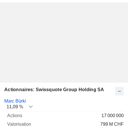
Actionnaires: Swissquote Group Holding SA
Nom
Actions
%
Valorisation
Marc Bürki
11,09 %
17 000 000
799 M CHF