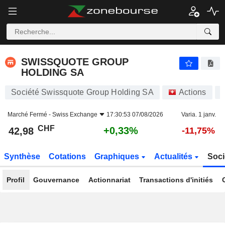
SWISSQUOTE GROUP HOLDING SA
42,98
CHF
+0,33%
SWISSQUOTE GROUP
HOLDING SA
Société Swissquote Group Holding SA
Actions
Marché Fermé -
Swiss Exchange
17:30:53 07/08/2026
Varia. 1 janv.
CHF
+0,33%
42,98
-11,75%
Synthèse
Cotations
Graphiques
Actualités
Soci
Profil
Gouvernance
Actionnariat
Transactions d'initiés