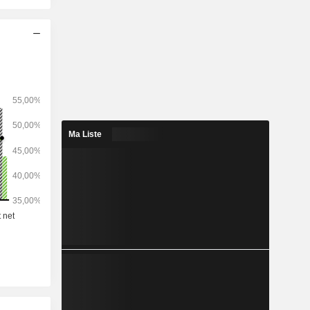
actifs, des
pte et aux
 frais de
ntreprises
 d'options
l financier
e en ligne
utilisateurs
echerches
éhicules
Ma Liste
Suisse et à
lte.