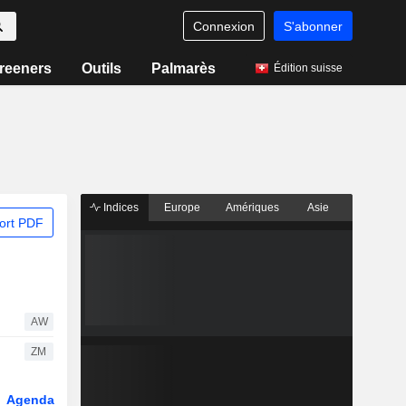
Connexion
S'abonner
reeners
Outils
Palmarès
Édition suisse
Indices
Europe
Amériques
Asie
ort PDF
AW
ZM
Agenda
Secteur
Dérivés
Fonds et ETFs