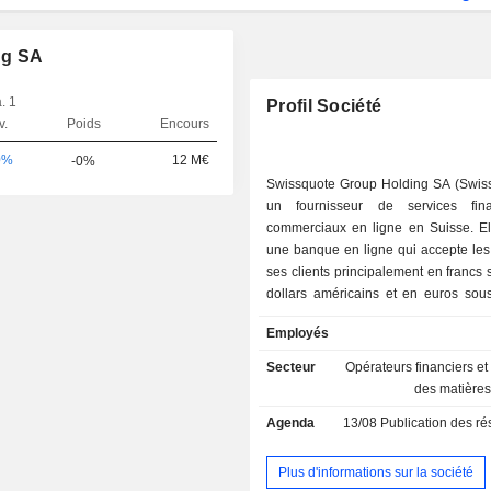
ng SA
. 1
Profil Société
v.
Poids
Encours
0%
12 M€
-0%
Swissquote Group Holding SA (Swiss
un fournisseur de services fina
commerciaux en ligne en Suisse. Ell
une banque en ligne qui accepte les
ses clients principalement en francs 
dollars américains et en euros sou
compte courant, et propose des tr
Employés
électroniques sur des actions, des 
options, des warrants et des obligati
Secteur
Opérateurs financiers e
monde entier. Swissquote propose
des matière
des services de courtage d'ac
Agenda
13/08
Publication des résultat
investisseurs autonomes et aux ges
d'actifs, des services de garde contre 
des opérations de change, des prêts
Plus d'informations sur la société