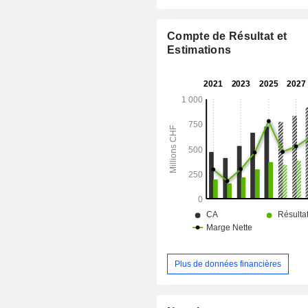
aux clients contre le nantissement d'
placements fiduciaires pour le com
risques des clients contre des
Compte de Résultat et
commission et des services aux e
Estimations
pour la gestion de leurs programmes
sur actions, entre autres. Son portai
swissquote.ch est une plateform
fournissant les informations dont les 
ont besoin pour effectuer des r
indépendantes sur divers v
d'investissement. Elle est active en 
l'étranger, notamment à Dubaï et à Ma
Plus de données financières