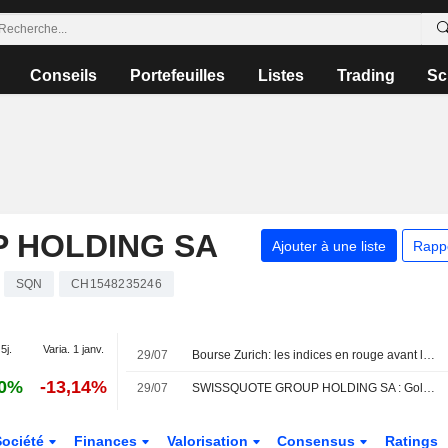
Conseils
Portefeuilles
Listes
Trading
Sc
 HOLDING SA
Ajouter à une liste
Rapp
SQN
CH1548235246
5j.
Varia. 1 janv.
29/07
Bourse Zurich: les indices en rouge avant la Fed et les géants de la tech
00%
-13,14%
29/07
SWISSQUOTE GROUP HOLDING SA : Goldman Sachs passe à l'achat
Société
Finances
Valorisation
Consensus
Ratings