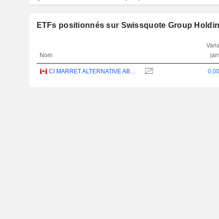
ETFs positionnés sur Swissquote Group Holdi
Varia
Nom
jan
CI MARRET ALTERNATIVE ABSOLUTE RETURN BOND ETF - CAD
0,0