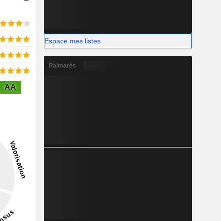
Espace mes listes
Palmarès
AA