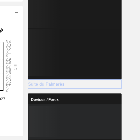
Suite du Palmarès
Devises / Forex