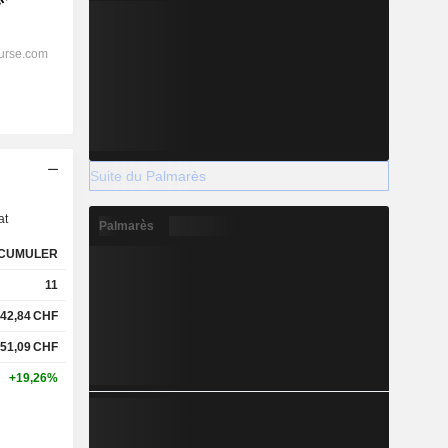
s
Suite du Palmarès
at
Palmarès
CUMULER
11
42,84
CHF
51,09
CHF
+19,26%