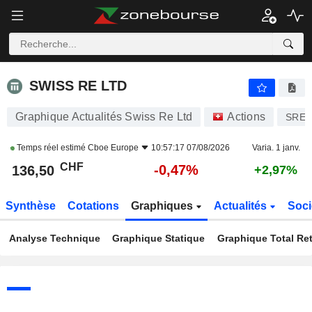
SWISS RE LTD
136,50
CHF
-0,47%
SWISS RE LTD
Graphique Actualités Swiss Re Ltd
Actions
SRE
Temps réel estimé
Cboe Europe
10:57:17 07/08/2026
Varia. 1 janv.
CHF
-0,47%
136,50
+2,97%
Synthèse
Cotations
Graphiques
Actualités
Soci
Analyse Technique
Graphique Statique
Graphique Total Re