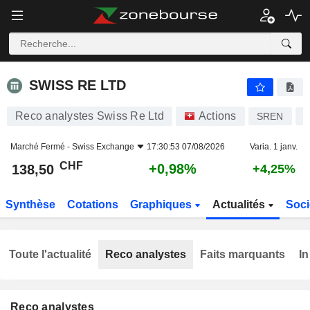
SWISS RE LTD
138,50
CHF
+0,98%
SWISS RE LTD
Reco analystes Swiss Re Ltd
Actions
SREN
C
Marché Fermé -
Swiss Exchange
17:30:53 07/08/2026
Varia. 1 janv.
CHF
+0,98%
138,50
+4,25%
Synthèse
Cotations
Graphiques
Actualités
Soci
Toute l'actualité
Reco analystes
Faits marquants
In
Reco analystes