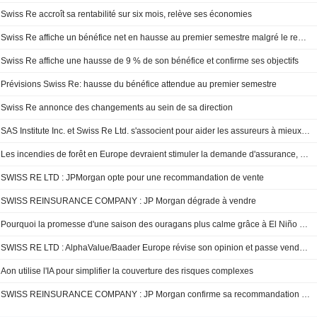
Swiss Re accroît sa rentabilité sur six mois, relève ses économies
Swiss Re affiche un bénéfice net en hausse au premier semestre malgré le repli de ses revenus d'assurance
Swiss Re affiche une hausse de 9 % de son bénéfice et confirme ses objectifs
Prévisions Swiss Re: hausse du bénéfice attendue au premier semestre
Swiss Re annonce des changements au sein de sa direction
SAS Institute Inc. et Swiss Re Ltd. s'associent pour aider les assureurs à mieux gérer les risques
Les incendies de forêt en Europe devraient stimuler la demande d'assurance, selon Swiss Re
SWISS RE LTD : JPMorgan opte pour une recommandation de vente
SWISS REINSURANCE COMPANY : JP Morgan dégrade à vendre
Pourquoi la promesse d'une saison des ouragans plus calme grâce à El Niño pourrait ne pas être une bonne nouvelle pour les assureurs
SWISS RE LTD : AlphaValue/Baader Europe révise son opinion et passe vendeur
Aon utilise l'IA pour simplifier la couverture des risques complexes
SWISS REINSURANCE COMPANY : JP Morgan confirme sa recommandation neutre