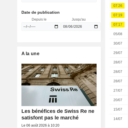
07:26
Date de publication
07:19
Depuis le
Jusqu'au
07:17
05/08
30/07
29/07
A la une
28/07
28/07
28/07
27/07
20/07
15/07
Les bénéfices de Swiss Re ne
satisfont pas le marché
14/07
Le 06 août 2026 à 10:20