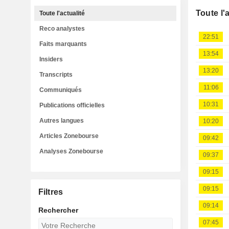
Toute l'
Toute l'actualité
Reco analystes
22:51
Faits marquants
13:54
Insiders
13:20
Transcripts
11:06
Communiqués
10:31
Publications officielles
Autres langues
10:20
Articles Zonebourse
09:42
Analyses Zonebourse
09:37
09:15
09:15
Filtres
09:14
Rechercher
07:45