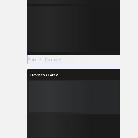
Suite du Palmarès
Devises / Forex