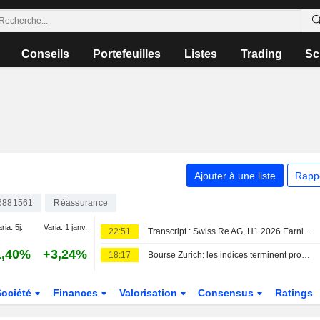
Conseils
Portefeuilles
Listes
Trading
Sc
Ajouter à une liste
Rapp
6881561
Réassurance
ria. 5j.
Varia. 1 janv.
22:51
Transcript : Swiss Re AG, H1 2026 Earnings Call, Aug 06, 2026
1,40%
+3,24%
18:17
Bourse Zurich: les indices terminent proches de l'équilibre
Société
Finances
Valorisation
Consensus
Ratings