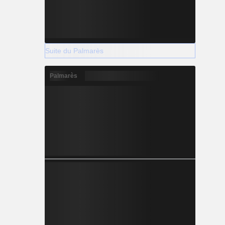
Suite du Palmarès
Palmarès