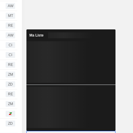
AW
MT
RE
AW
Ma Liste
CI
CI
RE
ZM
ZD
RE
ZM
ZD