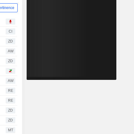
ertinence
CI
ZD
AW
ZD
AW
RE
RE
ZD
ZD
MT