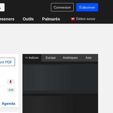
Connexion
S'abonner
reeners
Outils
Palmarès
Édition suisse
Indices
Europe
Amériques
Asie
ort PDF
AW
Agenda
Secteur
Dérivés
Fonds et ETFs