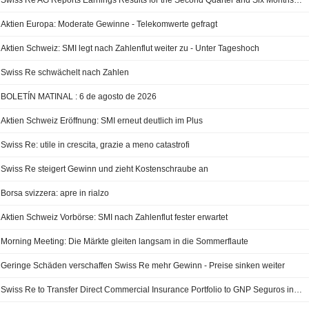
Swiss Re AG Reports Earnings Results for the Second Quarter and Six Months Ended June 30, 2026
Aktien Europa: Moderate Gewinne - Telekomwerte gefragt
Aktien Schweiz: SMI legt nach Zahlenflut weiter zu - Unter Tageshoch
Swiss Re schwächelt nach Zahlen
BOLETÍN MATINAL : 6 de agosto de 2026
Aktien Schweiz Eröffnung: SMI erneut deutlich im Plus
Swiss Re: utile in crescita, grazie a meno catastrofi
Swiss Re steigert Gewinn und zieht Kostenschraube an
Borsa svizzera: apre in rialzo
Aktien Schweiz Vorbörse: SMI nach Zahlenflut fester erwartet
Morning Meeting: Die Märkte gleiten langsam in die Sommerflaute
Geringe Schäden verschaffen Swiss Re mehr Gewinn - Preise sinken weiter
Swiss Re to Transfer Direct Commercial Insurance Portfolio to GNP Seguros in Mexico