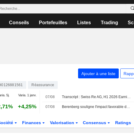
Conseils
Portefeuilles
Listes
Trading
Sc
Ajouter à une liste
Rapp
H0126881561
Réassurance
ria. 5j.
Varia. 1 janv.
07/08
Transcript : Swiss Re AG, H1 2026 Earnings Call, Aug 06, 2026
2,71%
+4,25%
07/08
Berenberg souligne l'impact favorable de la météo sur les résultats de Swiss Re au T2 ; prévisions mises à jour
Société
Finances
Valorisation
Consensus
Ratings