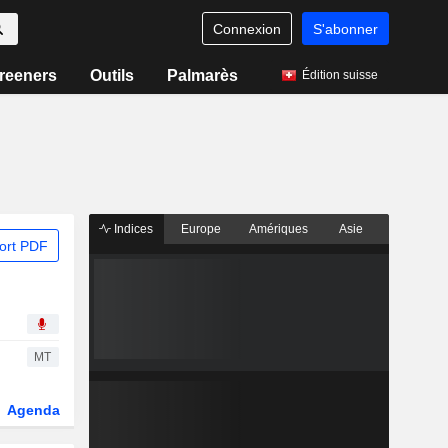
Connexion
S'abonner
reeners
Outils
Palmarès
Édition suisse
Indices
Europe
Amériques
Asie
ort PDF
MT
Agenda
Secteur
Dérivés
Fonds et ETFs