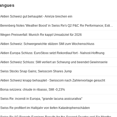
langues
Aktien Schweiz gut behauptet - Amrize brechen ein
Berenberg Notes 'Weather Boost' in Swiss Re's Q2 P&C Re Performance; Estimates Updated
Wegen Preisverfall: Munich Re kappt Umsatzziel für 2026
Aktien Schweiz: Schwergewichte stützen SMI zum Wochenschluss
Aktien Europa Schluss: EuroStoxx setzt Rekordlauf fort - Nahost-Hoffnung
Aktien Schweiz Schluss: SMI verliert an Schwung und beendet Gewinnserie
Swiss Stocks Snap Gains; Swisscom Shares Jump
Aktien Schweiz knapp behauptet - Swisscom nach Zahlenvorlage gesucht
Borsa svizzera: chiude in ribasso, SMI -0,23%
Swiss Re: incendi in Europa, "grande lacuna assicurativa"
Swiss Re profitiert im Halbjahr von tiefen Katastrophenschäden