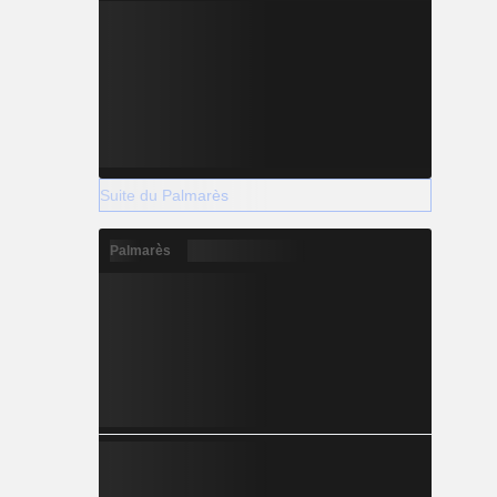
Suite du Palmarès
Palmarès