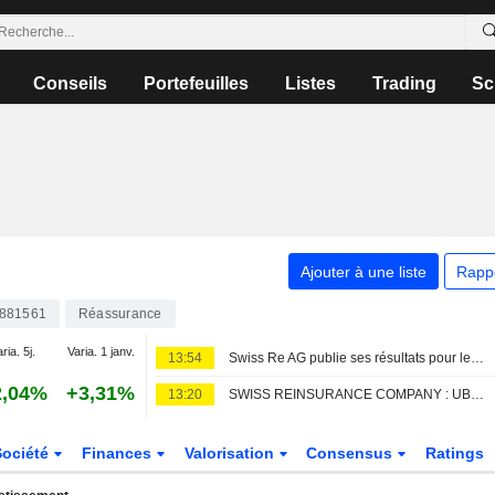
Conseils
Portefeuilles
Listes
Trading
Sc
Ajouter à une liste
Rapp
881561
Réassurance
ria. 5j.
Varia. 1 janv.
13:54
Swiss Re AG publie ses résultats pour le premier semestre clos le 30 juin 2026
2,04%
+3,31%
13:20
SWISS REINSURANCE COMPANY : UBS conserve son opinion négative
Société
Finances
Valorisation
Consensus
Ratings