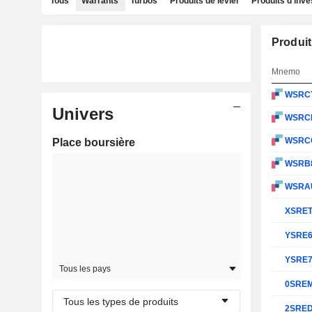
Tous
Warrants
Turbos
Produits de levier
Produits d'inv
Produit
Mnemo
WSRC
Univers
WSRC
WSRC
Place boursière
WSRB
WSRA
XSRE
YSRE
YSRE
Tous les pays
0SRE
Tous les types de produits
2SRE