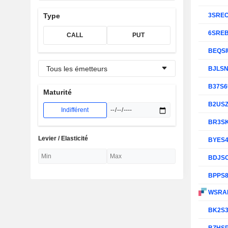
3SRE
Type
6SRE
CALL
PUT
BEQS
Tous les émetteurs
BJLS
B37S
Maturité
B2US
Indifférent
BR3S
Levier / Elasticité
BYES
BDJS
BPPS
WSRA
BK2S