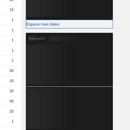
15
0.06 / 0.09
1
0.04 / 0.05
Espace mes listes
1
0.09 / 0.1
Palmarès
1
0.18 / 0.19
1
1.09 / 1.1
1
0.39 / 0.4
50
0.624 / 0.628
20
0.035 / 0.045
20
0.16 / 0.17
50
0.602 / 0.606
20
0.33 / 0.34
1
0.03 / 0.06