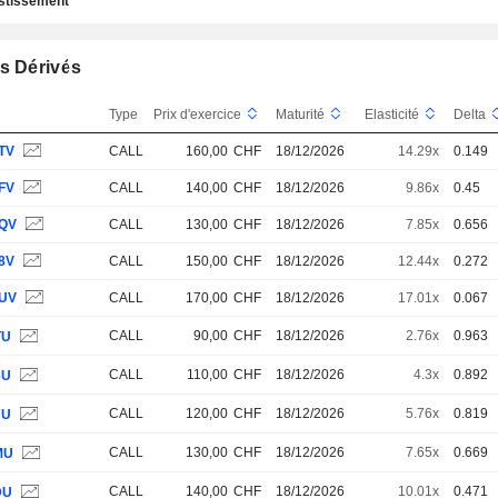
estissement
s Dérivés
Type
Prix d'exercice
Maturité
Elasticité
Delta
TV
CALL
160,00
CHF
18/12/2026
14.29x
0.149
FV
CALL
140,00
CHF
18/12/2026
9.86x
0.45
QV
CALL
130,00
CHF
18/12/2026
7.85x
0.656
8V
CALL
150,00
CHF
18/12/2026
12.44x
0.272
UV
CALL
170,00
CHF
18/12/2026
17.01x
0.067
CALL
90,00
CHF
18/12/2026
2.76x
0.963
TU
CALL
110,00
CHF
18/12/2026
4.3x
0.892
6U
CALL
120,00
CHF
18/12/2026
5.76x
0.819
7U
CALL
130,00
CHF
18/12/2026
7.65x
0.669
MU
CALL
140,00
CHF
18/12/2026
10.01x
0.471
DU