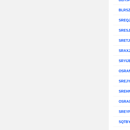
BZHS
BLRS
SREQ
SRES
SRET
SRAX
SRYIJ
OSRA
SREJ
SREH
OSRA
SREY
SQTB