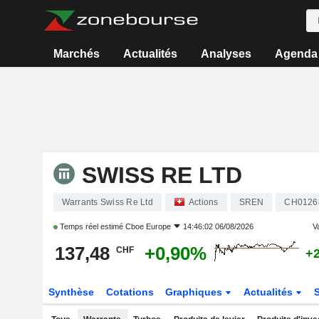
Marchés
Actualités
Analyses
Agenda
SWISS RE LTD
Warrants Swiss Re Ltd
Actions
SREN
CH0126
Temps réel estimé
Cboe Europe
14:46:02 06/08/2026
Va
137,48
+0,90%
CHF
+
Synthèse
Cotations
Graphiques
Actualités