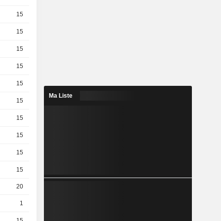
15
0.2 / 0.23
15
0.08 / 0.11
15
0.27 / 0.3
15
0.8 / 0.83
15
0.18 / 0.21
Ma Liste
15
0.39 / 0.42
15
0.56 / 0.59
15
1.14 / 1.17
15
0.12 / 0.15
15
0.01 / 0.05
20
0.01 / 0.02
1
0.08 / 0.11
15
0.01 / 0.05