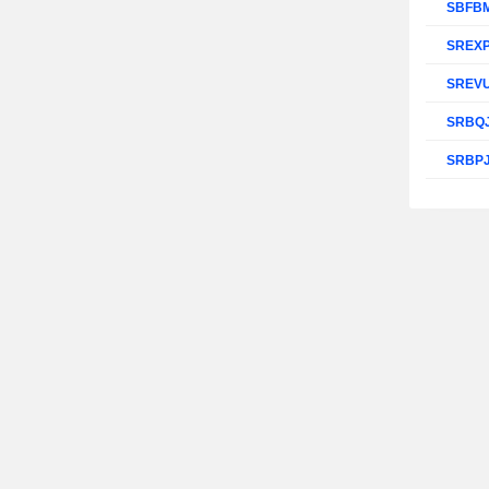
SBFB
SREX
SREV
SRBQ
SRBP