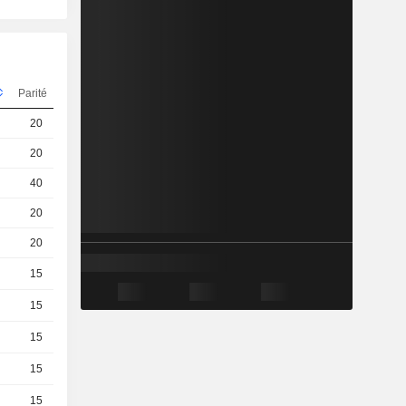
Parité
Cours
20
0.074 / 0.084
20
0.335 / 0.345
40
0.29 / 0.3
20
0.16 / 0.17
20
0.026 / 0.036
15
3.17 / 3.21
15
1.88 / 1.92
15
1.28 / 1.31
15
0.78 / 0.81
15
0.42 / 0.45