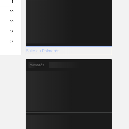
1
0.13 / 0.16
20
0.18 / 0.19
20
0.48 / 0.49
25
0.01 / 0.02
25
0.079 / 0.089
Suite du Palmarès
Palmarès