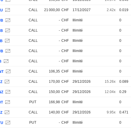
PU
CALL
21 000,00
CHF
17/12/2027
2.42x
0.019
ZU
CALL
-
CHF
Illimité
0
JB
CALL
-
CHF
Illimité
0
JB
CALL
-
CHF
Illimité
0
JB
CALL
-
CHF
Illimité
0
JB
CALL
-
CHF
Illimité
0
B
CALL
106,35
CHF
Illimité
0
NT
CALL
170,00
CHF
29/12/2026
15.26x
0.089
YZ
CALL
150,00
CHF
29/12/2026
12.04x
0.29
NZ
PUT
166,98
CHF
Illimité
0
0T
CALL
140,00
CHF
29/12/2026
9.95x
0.471
FZ
PUT
-
CHF
Illimité
0
YU