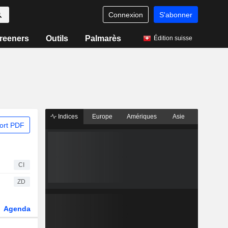
Connexion
S'abonner
reeners
Outils
Palmarès
Édition suisse
Indices
Europe
Amériques
Asie
ort PDF
CI
ZD
Agenda
Secteur
Dérivés
Fonds et ETFs