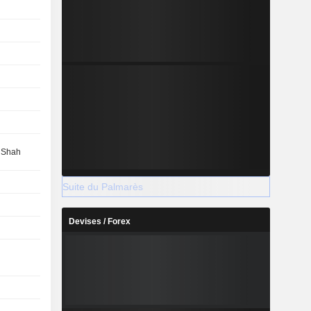
 Shah
Suite du Palmarès
Devises / Forex