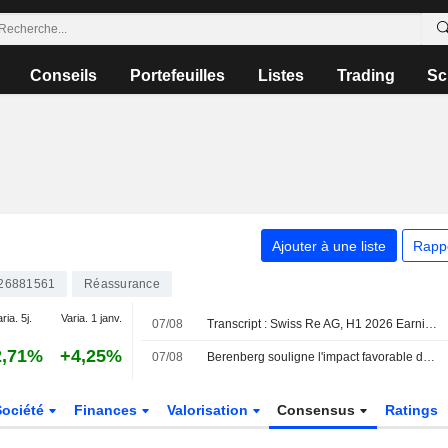
Conseils
Portefeuilles
Listes
Trading
Sc
Ajouter à une liste
Rapp
26881561
Réassurance
ria. 5j.
Varia. 1 janv.
07/08
Transcript : Swiss Re AG, H1 2026 Earnings Call, Aug 06, 2026
2,71%
+4,25%
07/08
Berenberg souligne l'impact favorable de la météo sur les résultats de Swiss Re au T2 ; prévisions mises à jour
Société
Finances
Valorisation
Consensus
Ratings