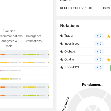
Dundee
KEPLER CHEUVREUX
Peter 
Notations
Évolution
Divergence
Trader
ecommandations
Divergence
Ecart obj.
objectif
analystes 4
estimations
/ dr
Investisseur
analystes
mois
Globale
-9,27%
Qualité
+4,66%
ESG MSCI
-
-
-8,7%
-
-
+4,1%
-2,30%
-7,47%