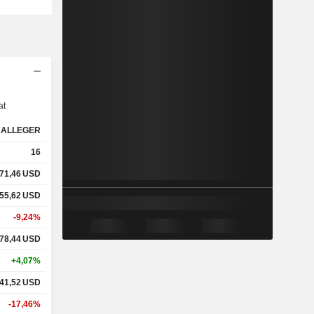
s
at
ALLEGER
16
71,46
USD
55,62
USD
-9,24%
78,44
USD
+4,07%
41,52
USD
-17,46%