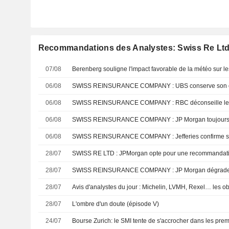
Recommandations des Analystes: Swiss Re Lt
07/08
06/08
SWISS REINSURANCE COMPANY : UBS conserve son op
06/08
SWISS REINSURANCE COMPANY : RBC déconseille le 
06/08
SWISS REINSURANCE COMPANY : JP Morgan toujours
06/08
28/07
SWISS RE LTD : JPMorgan opte pour une recommandati
28/07
SWISS REINSURANCE COMPANY : JP Morgan dégrade
28/07
28/07
L'ombre d'un doute (épisode V)
24/07
Bourse Zurich: le SMI tente de s'accrocher dans les pre