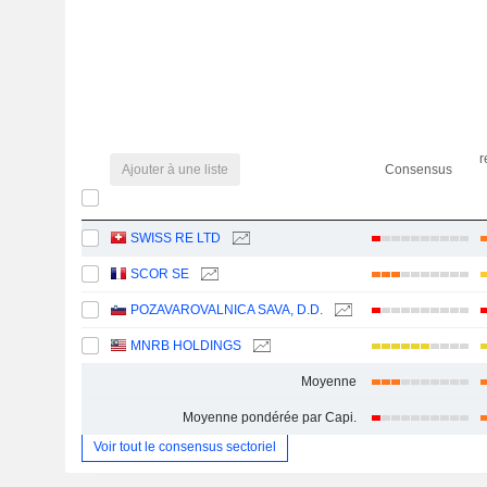
r
Ajouter à une liste
Consensus
SWISS RE LTD
SCOR SE
POZAVAROVALNICA SAVA, D.D.
MNRB HOLDINGS
Moyenne
Moyenne pondérée par Capi.
Voir tout le consensus sectoriel