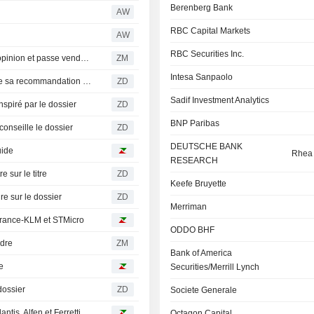
Berenberg Bank
AW
RBC Capital Markets
AW
RBC Securities Inc.
SWISS RE LTD : AlphaValue/Baader Europe révise son opinion et passe vendeur
ZM
Intesa Sanpaolo
SWISS REINSURANCE COMPANY : JP Morgan confirme sa recommandation neutre
ZD
Sadif Investment Analytics
piré par le dossier
ZD
BNP Paribas
seille le dossier
ZD
DEUTSCHE BANK
uide
Rhea
RESEARCH
ur le titre
ZD
Keefe Bruyette
 sur le dossier
ZD
Merriman
 France-KLM et STMicro
ODDO BHF
dre
ZM
Bank of America
e
Securities/Merrill Lynch
ossier
ZD
Societe Generale
ntis, Alfen et Ferretti
Octagon Capital