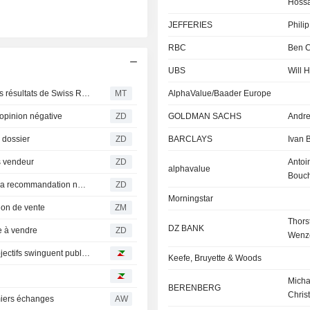
Hossa
JEFFERIES
Philip
RBC
Ben 
d
UBS
Will 
Berenberg souligne l'impact favorable de la météo sur les résultats de Swiss Re au T2 ; prévisions mises à jour
MT
AlphaValue/Baader Europe
inion négative
ZD
GOLDMAN SACHS
Andre
dossier
ZD
BARCLAYS
Ivan 
 vendeur
ZD
Antoi
alphavalue
Bouc
SWISS REINSURANCE COMPANY : Jefferies confirme sa recommandation neutre
ZD
Morningstar
on de vente
ZM
Thors
DZ BANK
 à vendre
ZD
Wenz
Avis d'analystes du jour : Michelin, LVMH, Rexel… les objectifs swinguent publications de résultats
Keefe, Bruyette & Woods
Micha
BERENBERG
Chris
miers échanges
AW