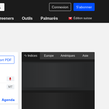
Connexion
S'abonner
reeners
Outils
Palmarès
Édition suisse
Indices
Europe
Amériques
Asie
ort PDF
MT
Agenda
Secteur
Dérivés
Fonds et ETFs