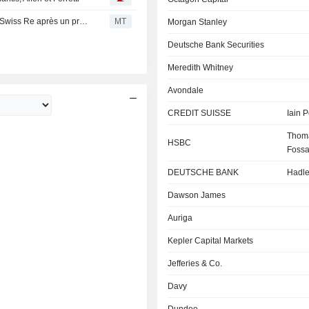
AlphaValue/Baader relève ses prévisions de BNPA pour Swiss Re après un premier trimestre supérieur aux attentes
MT
Morgan Stanley
Deutsche Bank Securities
Meredith Whitney
Avondale
CREDIT SUISSE
Iain 
Thom
HSBC
Fossa
DEUTSCHE BANK
Hadl
Dawson James
Auriga
Kepler Capital Markets
Jefferies & Co.
Davy