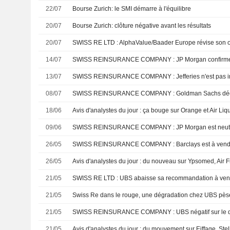
22/07
Bourse Zurich: le SMI démarre à l'équilibre
20/07
Bourse Zurich: clôture négative avant les résultats
20/07
14/07
13/07
SWISS REINSURANCE COMPANY : Jefferies n'est pas ins
08/07
SWISS REINSURANCE COMPANY : Goldman Sachs décon
18/06
Avis d'analystes du jour : ça bouge sur Orange et Air Liq
09/06
SWISS REINSURANCE COMPANY : JP Morgan est neutre s
26/05
SWISS REINSURANCE COMPANY : Barclays est à vendre
26/05
Avis d'analystes du jour : du nouveau sur Ypsomed, Air
21/05
SWISS RE LTD : UBS abaisse sa recommandation à ven
21/05
Swiss Re dans le rouge, une dégradation chez UBS pès
21/05
SWISS REINSURANCE COMPANY : UBS négatif sur le d
21/05
Avis d'analystes du jour : du mouvement sur Eiffage, Stella