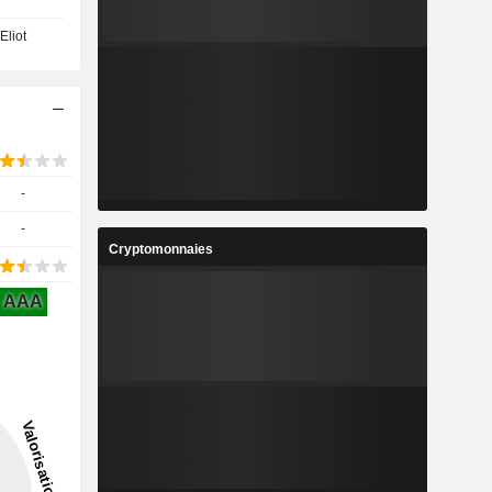
Eliot
-
-
Cryptomonnaies
AAA