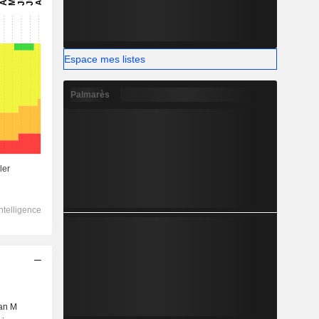
Espace mes listes
Palmarès
an M