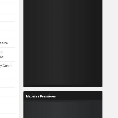
Pearce
as
rd
ey Cohen
Matières Premières