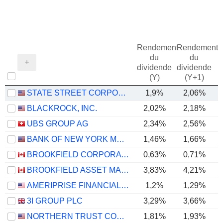
Rendement
Rendement
du
du
dividende
dividende
(Y)
(Y+1)
STATE STREET CORPORATION
1,9%
2,06%
BLACKROCK, INC.
2,02%
2,18%
UBS GROUP AG
2,34%
2,56%
BANK OF NEW YORK MELLON CORPORATION (THE)
1,46%
1,66%
BROOKFIELD CORPORATION
0,63%
0,71%
BROOKFIELD ASSET MANAGEMENT LTD.
3,83%
4,21%
AMERIPRISE FINANCIAL, INC.
1,2%
1,29%
3I GROUP PLC
3,29%
3,66%
NORTHERN TRUST CORPORATION
1,81%
1,93%