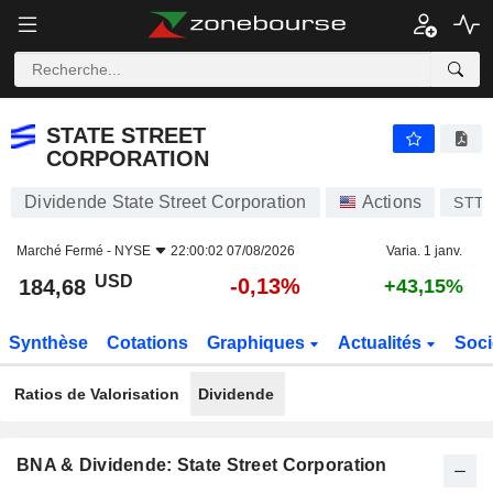
STATE STREET CORPORATION
184,68
$
-0,13%
STATE STREET
CORPORATION
Dividende State Street Corporation
Actions
STT
Marché Fermé -
NYSE
22:00:02 07/08/2026
Varia. 1 janv.
USD
-0,13%
184,68
+43,15%
Synthèse
Cotations
Graphiques
Actualités
Soci
Ratios de Valorisation
Dividende
BNA & Dividende: State Street Corporation