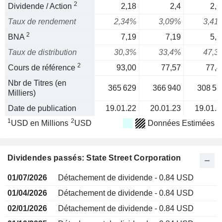
2
Dividende / Action
2,18
2,4
2,6
Taux de rendement
2,34%
3,09%
3,41
2
BNA
7,19
7,19
5,5
Taux de distribution
30,3%
33,4%
47,3
2
Cours de référence
93,00
77,57
77,4
Nbr de Titres (en
365 629
366 940
308 58
Milliers)
Date de publication
19.01.22
20.01.23
19.01.2
1
2
USD en Millions
USD
Données Estimées
Dividendes passés: State Street Corporation
01/07/2026
Détachement de dividende - 0.84 USD
01/04/2026
Détachement de dividende - 0.84 USD
02/01/2026
Détachement de dividende - 0.84 USD