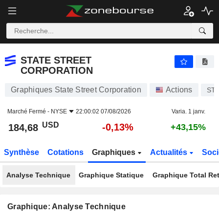
STATE STREET CORPORATION
184,68
$
-0,13%
STATE STREET
CORPORATION
Graphiques State Street Corporation
Actions
ST
Marché Fermé -
NYSE
22:00:02 07/08/2026
Varia. 1 janv.
USD
-0,13%
184,68
+43,15%
Synthèse
Cotations
Graphiques
Actualités
Soci
Analyse Technique
Graphique Statique
Graphique Total Re
Graphique: Analyse Technique