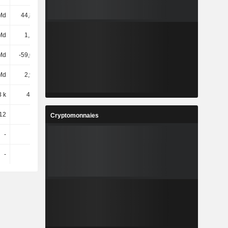
Md
44,82 Md
58,56 Md
55,86 Md
Md
1,18 Md
1,12 Md
1,13 Md
Md
-59,66 Md
-76,17 Md
-87,29 Md
Md
2,98 Md
3,32 Md
3,75 Md
3 k
46,45 k
52,63 k
51,5 k
12
114
105
101
Cryptomonnaies
-
-
-
-
-
-
-
-