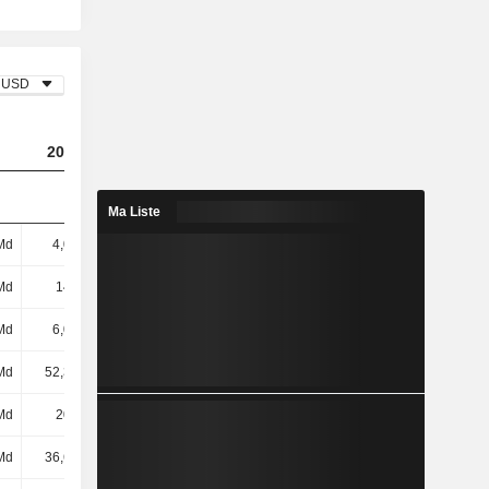
USD
2023
2024
2025
Ma Liste
Md
4,05 Md
3,14 Md
4,43 Md
Md
147 Md
180 Md
192 Md
Md
6,08 Md
11,95 Md
4,98 Md
Md
52,34 Md
49,1 Md
51,04 Md
Md
205 Md
242 Md
248 Md
Md
36,63 Md
43,2 Md
46,78 Md