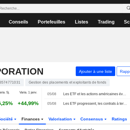
Conseils
Portefeuilles
Listes
Trading
Sc
PORATION
Ajouter à une liste
Rapp
8574771031
Gestion des placements et exploitants de fonds
aria. 5j.
Varia. 1 janv.
05/08
Les ETF et les actions américaines évoluent en ordre dispersé à la mi-journée
6,25%
+44,99%
05/08
Les ETF progressent, les contrats à terme sur actions sont mitigés avant l'ouverture sur fond de résultats d'entreprises et d'espoirs de réouverture d'Ormuz
Société
Finances
Valorisation
Consensus
Ratings