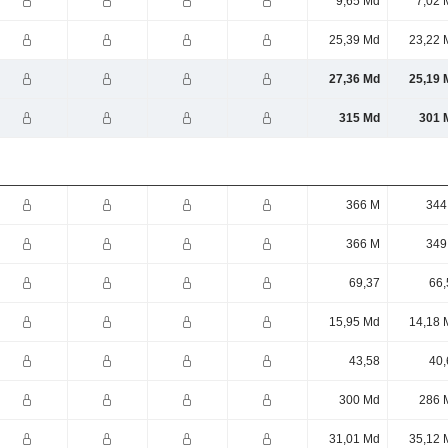
9,65 Md
7,02 
25,39 Md
23,22 
27,36 Md
25,19 
315 Md
301 
366 M
344
366 M
349
69,37
66,
15,95 Md
14,18 
43,58
40,
300 Md
286 
31,01 Md
35,12 