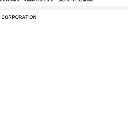
e Trésorerie
Ratios Financiers
Segments d'Activités
ET CORPORATION