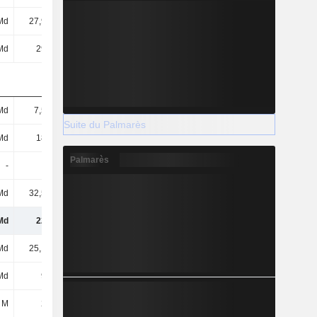
Md
27,95 Md
42,8 Md
44,08 Md
Md
297 Md
353 Md
366 Md
Md
7,51 Md
7,27 Md
7,84 Md
Suite du Palmarès
Md
188 Md
229 Md
239 Md
Palmarès
-
-
-
-
Md
32,57 Md
33,18 Md
35,27 Md
Md
221 Md
262 Md
274 Md
Md
25,15 Md
34,45 Md
29,86 Md
Md
977 M
1,28 Md
3,85 Md
 M
224 M
237 M
208 M