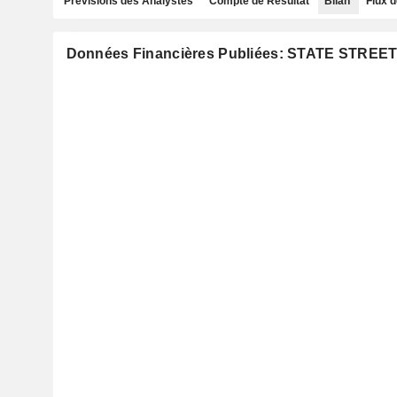
Prévisions des Analystes
Compte de Résultat
Bilan
Flux d
Données Financières Publiées: STATE STRE