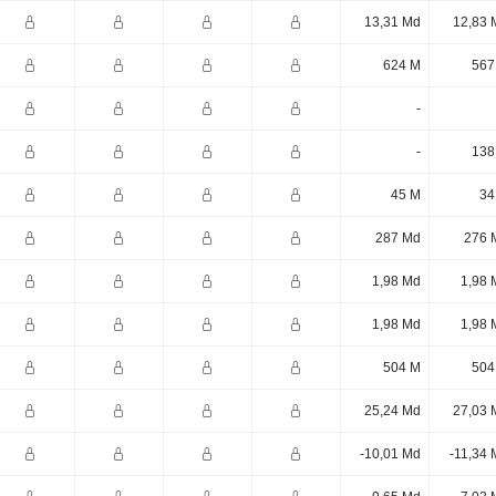
13,31 Md
12,83 
624 M
567
-
-
138
45 M
34
287 Md
276 
1,98 Md
1,98 
1,98 Md
1,98 
504 M
504
25,24 Md
27,03 
-10,01 Md
-11,34 