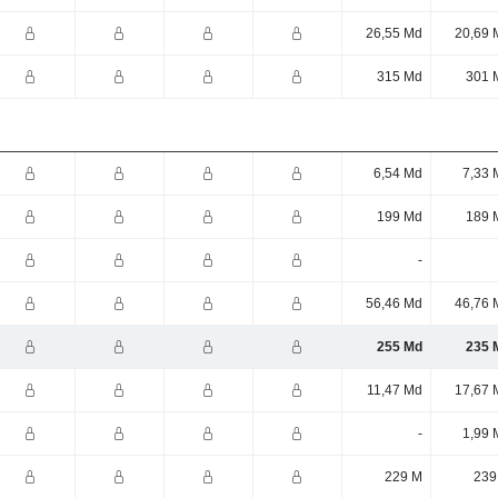
26,55 Md
20,69 
315 Md
301 
6,54 Md
7,33 
199 Md
189 
-
56,46 Md
46,76 
255 Md
235 
11,47 Md
17,67 
-
1,99 
229 M
239