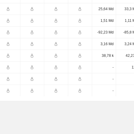
25,64 Md
33,3 
1,51 Md
1,11 
-92,23 Md
-85,8 
3,16 Md
3,24 
38,78 k
42,2
-
1
-
-