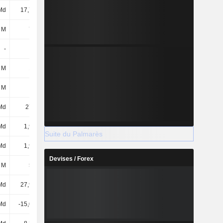
Md
17,73 Md
21,91 Md
21,19 Md
 M
738 M
681 M
761 M
-
-
-
-
 M
133 M
144 M
131 M
 M
26 M
20 M
18 M
Md
273 Md
328 Md
338 Md
Md
1,98 Md
2,82 Md
3,56 Md
Suite du Palmarès
Md
1,98 Md
2,82 Md
3,56 Md
Devises / Forex
 M
504 M
504 M
504 M
Md
27,96 Md
29,58 Md
31,39 Md
Md
-15,02 Md
-16,2 Md
-17,28 Md