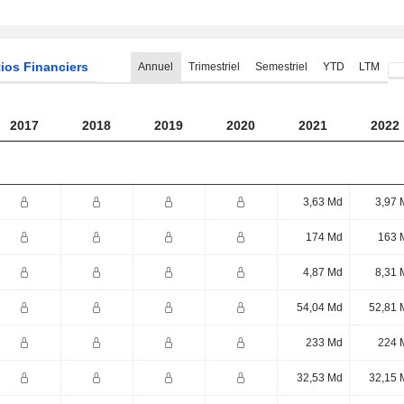
ios Financiers
Annuel
Trimestriel
Semestriel
YTD
LTM
2017
2018
2019
2020
2021
2022
3,63 Md
3,97 
174 Md
163 
4,87 Md
8,31 
54,04 Md
52,81 
233 Md
224 
32,53 Md
32,15 