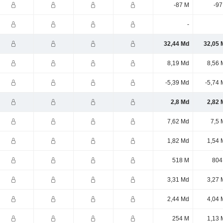
-87 M
-97
-
32,44 Md
32,05 
8,19 Md
8,56 
-5,39 Md
-5,74 
2,8 Md
2,82 
7,62 Md
7,5 
1,82 Md
1,54 
518 M
804
3,31 Md
3,27 
2,44 Md
4,04 
254 M
1,13 