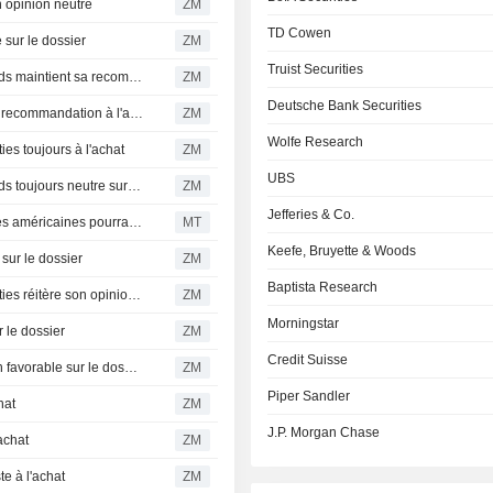
opinion neutre
ZM
TD Cowen
ur le dossier
ZM
Truist Securities
STATE STREET CORPORATION : Keefe Bruyette & Woods maintient sa recommandation à l'achat
ZM
Deutsche Bank Securities
STATE STREET CORPORATION : Citigroup maintient sa recommandation à l'achat
ZM
Wolfe Research
s toujours à l'achat
ZM
UBS
STATE STREET CORPORATION : Keefe Bruyette & Woods toujours neutre sur le dossier
ZM
Jefferies & Co.
Les résultats du deuxième trimestre des grandes banques américaines pourraient dépasser les attentes, selon BofA
MT
Keefe, Bruyette & Woods
ur le dossier
ZM
Baptista Research
STATE STREET CORPORATION : Seaport Global Securities réitère son opinion positive sur le titre
ZM
Morningstar
le dossier
ZM
Credit Suisse
STATE STREET CORPORATION : Autonomous Research favorable sur le dossier
ZM
Piper Sandler
hat
ZM
J.P. Morgan Chase
achat
ZM
 à l'achat
ZM