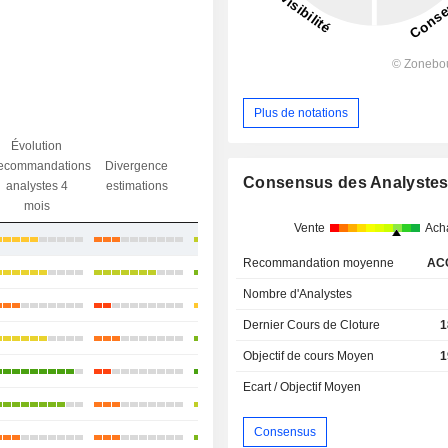
Plus de notations
Évolution
Divergence
ecommandations
Divergence
Ecart obj.
objectif
Consensus des Analyste
analystes 4
estimations
/ dr
analystes
mois
Vente
Ach
+8,02%
Recommandation moyenne
AC
+15,59%
Nombre d'Analystes
+1,35%
Dernier Cours de Cloture
1
+6,17%
Objectif de cours Moyen
1
+26,16%
Ecart / Objectif Moyen
+6,26%
Consensus
+4,06%