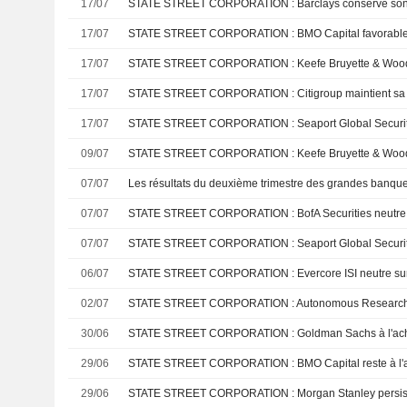
17/07
STATE STREET CORPORATION : Barclays conserve son 
17/07
STATE STREET CORPORATION : BMO Capital favorable s
17/07
17/07
17/07
STATE STREET CORPORATION : Seaport Global Securitie
09/07
07/07
07/07
STATE STREET CORPORATION : BofA Securities neutre s
07/07
06/07
STATE STREET CORPORATION : Evercore ISI neutre sur 
02/07
30/06
STATE STREET CORPORATION : Goldman Sachs à l'ac
29/06
STATE STREET CORPORATION : BMO Capital reste à l'
29/06
STATE STREET CORPORATION : Morgan Stanley persiste