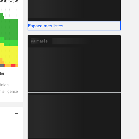
Espace mes listes
Palmarès