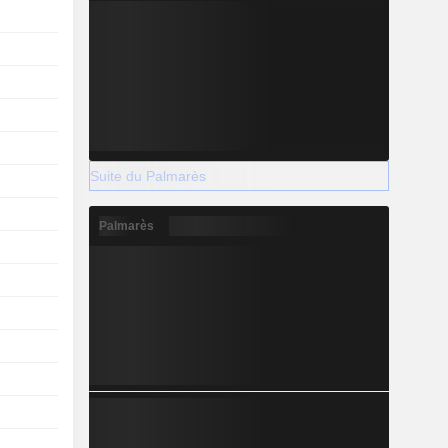
Suite du Palmarès
Palmarès