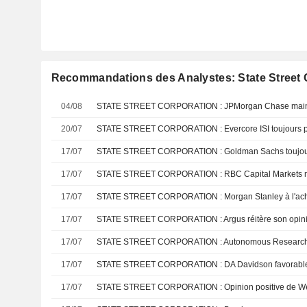
Recommandations des Analystes: State Street 
04/08
20/07
STATE STREET CORPORATION : Evercore ISI toujours po
17/07
STATE STREET CORPORATION : Goldman Sachs toujours
17/07
17/07
STATE STREET CORPORATION : Morgan Stanley à l'ac
17/07
STATE STREET CORPORATION : Argus réitère son opinion 
17/07
17/07
STATE STREET CORPORATION : DA Davidson favorable 
17/07
STATE STREET CORPORATION : Opinion positive de Wel