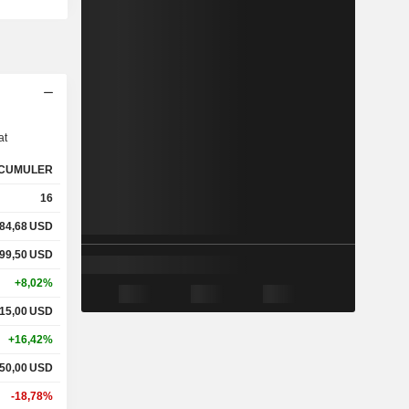
s
at
CUMULER
16
84,68
USD
99,50
USD
+8,02%
15,00
USD
+16,42%
50,00
USD
-18,78%