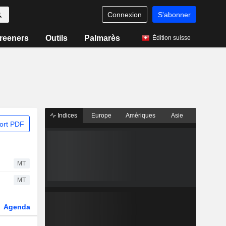
Connexion
S'abonner
reeners
Outils
Palmarès
Édition suisse
Indices
Europe
Amériques
Asie
ort PDF
MT
MT
Agenda
Secteur
Dérivés
Fonds et ETFs