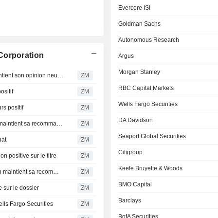
Evercore ISI
Goldman Sachs
Autonomous Research
Corporation
Argus
Morgan Stanley
STATE STREET CORPORATION : JPMorgan Chase maintient son opinion neutre
ZM
RBC Capital Markets
sitif
ZM
Wells Fargo Securities
 positif
ZM
DA Davidson
STATE STREET CORPORATION : RBC Capital Markets maintient sa recommandation neutre
ZM
Seaport Global Securities
hat
ZM
Citigroup
positive sur le titre
ZM
Keefe Bruyette & Woods
STATE STREET CORPORATION : Autonomous Research maintient sa recommandation à l'achat
ZM
BMO Capital
sur le dossier
ZM
Barclays
ls Fargo Securities
ZM
BofA Securities