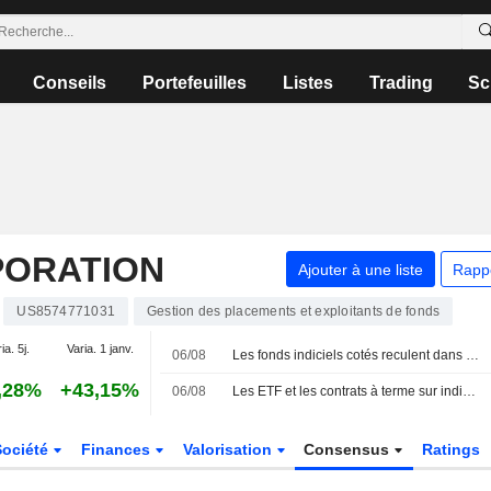
Conseils
Portefeuilles
Listes
Trading
Sc
PORATION
Ajouter à une liste
Rapp
US8574771031
Gestion des placements et exploitants de fonds
ia. 5j.
Varia. 1 janv.
06/08
Les fonds indiciels cotés reculent dans le sillage de la baisse des actions américaines à la mi-journée
,28%
+43,15%
06/08
Les ETF et les contrats à terme sur indices boursiers évoluent en ordre dispersé avant l'ouverture face à une avalanche de résultats d'entreprises
Société
Finances
Valorisation
Consensus
Ratings