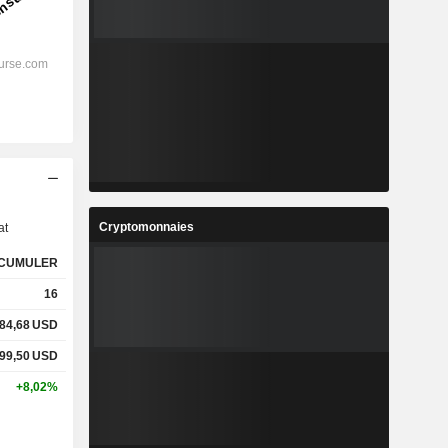
s
Cryptomonnaies
at
CUMULER
16
84,68
USD
99,50
USD
+8,02%