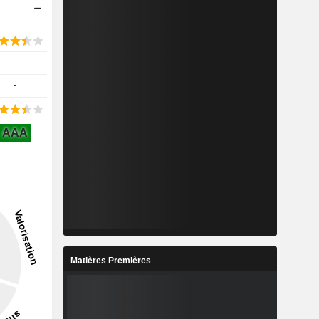
-
-
AAA
Matières Premières