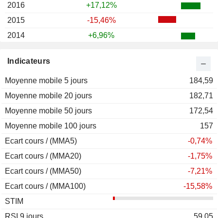
2016
+17,12%
2015
-15,46%
2014
+6,96%
2013
+56,12%
Indicateurs
2012
+16,62%
Moyenne mobile 5 jours
2011
-13,01%
184,59
Moyenne mobile 20 jours
2010
+6,43%
182,71
Moyenne mobile 50 jours
2009
+10,70%
172,54
Moyenne mobile 100 jours
2008
-51,56%
157
Ecart cours / (MMA5)
2007
+20,40%
-0,74%
Ecart cours / (MMA20)
2006
+21,65%
-1,75%
Ecart cours / (MMA50)
2005
+12,87%
-7,21%
Ecart cours / (MMA100)
2004
-5,68%
-15,58%
STIM
2003
+33,54%
RSI 9 jours
2002
-25,36%
59,05