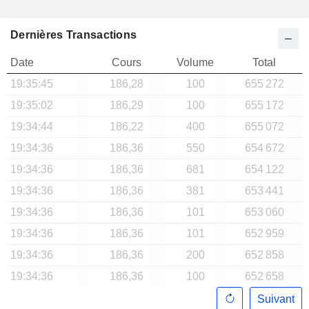
Dernières Transactions
Date
Cours
Volume
Total
19:35:45
186,28
100
655 272
19:35:02
186,29
100
655 172
19:34:44
186,22
400
655 072
19:34:36
186,36
550
654 672
19:34:36
186,36
681
654 122
19:34:36
186,36
381
653 441
19:34:36
186,36
101
653 060
19:34:36
186,36
101
652 959
19:34:36
186,36
200
652 858
19:34:36
186,36
100
652 658
Suivant