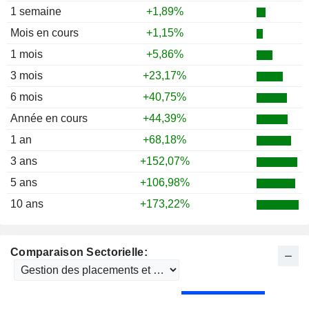
1987
-14,44%
1 semaine
+1,89%
1986
+13,33%
Mois en cours
+1,15%
1985
+79,35%
1 mois
+5,86%
1984
+33,33%
3 mois
+23,17%
6 mois
+40,75%
Année en cours
+44,39%
1 an
+68,18%
3 ans
+152,07%
5 ans
+106,98%
10 ans
+173,22%
Comparaison Sectorielle: