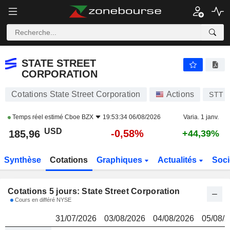
STATE STREET CORPORATION
185,96
$
STATE STREET
CORPORATION
Cotations State Street Corporation
Actions
STT
Temps réel estimé
Cboe BZX
19:53:34 06/08/2026
Varia. 1 janv.
USD
-0,58%
185,96
+44,39%
Synthèse
Cotations
Graphiques
Actualités
Soci
Cotations 5 jours: State Street Corporation
Cours en différé NYSE
31/07/2026
03/08/2026
04/08/2026
05/08/