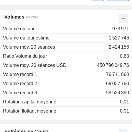
Volumes
marchés
Volume du jour
973 971
Volume du jour estimé
1 527 746
Volume moy. 20 séances
2 424 156
Ratio Volume du jour
0,63
Volume moy. 20 séances USD
450 796 049,76
Volume record 1
76 711 860
Volume record 2
69 037 760
Volume record 3
59 529 390
Rotation capital moyenne
0,01
Rotation flottant moyenne
0,01
Extrêmes de Cours