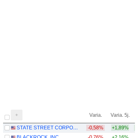
Varia.
Varia. 5j.
STATE STREET CORPORATION
-0,58%
+1,89%
+
BLACKROCK, INC.
-0,76%
+2,16%