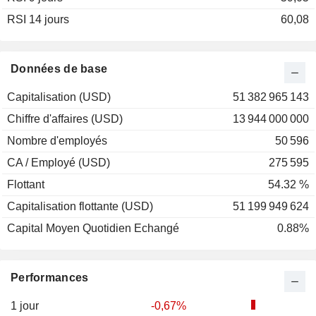
RSI 14 jours
2001
-15,87%
60,08
2000
+70,01%
1999
+4,19%
Données de base
1998
+20,52%
Capitalisation (USD)
51 382 965 143
1997
+80,08%
Chiffre d'affaires (USD)
13 944 000 000
1996
+43,61%
Nombre d'employés
50 596
1995
+57,21%
CA / Employé (USD)
275 595
1994
-23,67%
Flottant
54.32 %
1993
-14,29%
Capitalisation flottante (USD)
51 199 949 624
1992
+36,19%
Capital Moyen Quotidien Echangé
0.88%
1991
+84,23%
1990
-11,15%
Performances
1989
+48,11%
1988
+32,50%
1 jour
-0,67%