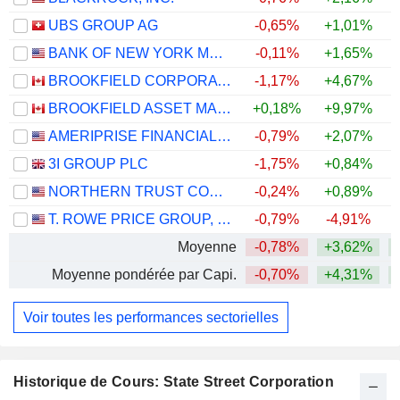
UBS GROUP AG
-0,65%
+1,01%
+
BANK OF NEW YORK MELLON CORPORATION (THE)
-0,11%
+1,65%
+
BROOKFIELD CORPORATION
-1,17%
+4,67%
BROOKFIELD ASSET MANAGEMENT LTD.
+0,18%
+9,97%
AMERIPRISE FINANCIAL, INC.
-0,79%
+2,07%
3I GROUP PLC
-1,75%
+0,84%
NORTHERN TRUST CORPORATION
-0,24%
+0,89%
+
T. ROWE PRICE GROUP, INC.
-0,79%
-4,91%
Moyenne
-0,78%
+3,62%
+
Moyenne pondérée par Capi.
-0,70%
+4,31%
+
Voir toutes les performances sectorielles
Historique de Cours: State Street Corporation