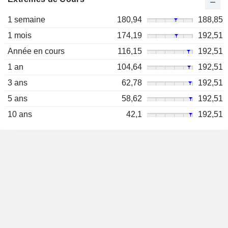
1 semaine
180,94
188,85
1 mois
174,19
192,51
Année en cours
116,15
192,51
1 an
104,64
192,51
3 ans
62,78
192,51
5 ans
58,62
192,51
10 ans
42,1
192,51