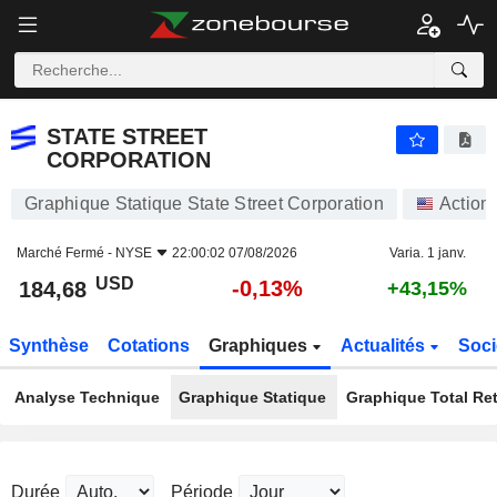
STATE STREET CORPORATION
184,68
$
-0,13%
STATE STREET
CORPORATION
Graphique Statique State Street Corporation
Action
Marché Fermé -
NYSE
22:00:02 07/08/2026
Varia. 1 janv.
USD
-0,13%
184,68
+43,15%
Synthèse
Cotations
Graphiques
Actualités
Soci
Analyse Technique
Graphique Statique
Graphique Total Re
Durée
Période